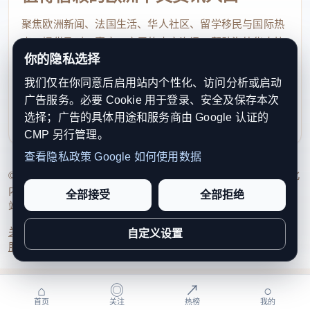
聚焦欧洲新闻、法国生活、华人社区、留学移民与国际热
点，提供及时、真实、实用的中文资讯，帮助海外华人快
你的隐私选择
速了解欧洲动态。
我们仅在你同意后启用站内个性化、访问分析或启动
contact@xinouzhou.com
广告服务。必要 Cookie 用于登录、安全及保存本次
服务支持、版权与合作：工作日优先处理站务、投稿与权
选择；广告的具体用途和服务商由 Google 认证的
利通知
CMP 另行管理。
查看隐私政策
Google 如何使用数据
© 2026 新欧洲·欧洲头条. All Rights Reserved. 本网站持续优化
内容透明度、联系方式与用户权利说明，以提升品牌信任感和
全部接受
全部拒绝
站点完整度。
关于我们
法律声明
编辑规范
日期归档
隐私政策
Cookie 设置
自定义设置
服务条款
联系我们
⌂
◎
↗
○
首页
关注
热榜
我的