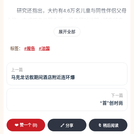
研究还指出，大约有4.6万名儿童与同性伴侣父母
中的一方或双方共同生活。报告同时说明:“越来越多
的此类儿童为同性伴侣关系内受孕所生，而由先前异
展开全部
性伴侣所生的情况则越来越少。”
标签：
#报告
#法国
对于研究人员而言，同性父母家庭数量的增长是
真正意义上的“变化发展”。该群体如今在面对调查时
上一篇
敢于“出柜”，这只是这种变化显现的原因之一。这类
马克龙访叙期间酒店附近连环爆
伴侣整体上“更趋年轻化，结婚率也低于异性伴侣”。
下一篇
医学助孕延迟育龄
“首”创时尚
此外，关于生育情况，调查指出：“随着医学辅助
生殖（AMP或PMA）的使用更加普遍，生育子女的年
❤️ 赞一个 (
0
)
🔗 分享
🔖 稍后阅读
龄也在推迟。”在35岁至49岁的人群中，近8%的女性