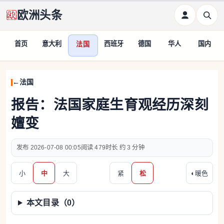
欧洲头条
首页
意大利
西班牙
德国
华人
国内
法国
法国
报告：法国家庭生育观经历深刻
嬗变
2026-07-08 00:05
479
约 3 分钟
小
中
大
紧
松
◐
暖色
本文目录（
0
）