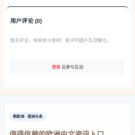
和5%的男性曾采用这种生育方式。
用户评论 (
0
)
另据法国国家统计局（Insee）披露，1965年出
生的女性到30岁时平均育有1.3个子女，1985年出生
暂无评论，快来抢沙发吧！首评可提升互动曝光。
的女性为1.1个，1990年出生的女性为1个，而1995年
出生的女性仅为0.85名，生育率在“代际之间持续下
降”。
登录
后参与互动
法国国家统计局通过比较不同世代女性在30岁时
的平均育儿数，对法国生育率下降进行了分析。1965
年和1985年出生的女性初为人母的时间较晚，但在30
岁后会继续生儿育女，因此最终子女数会达到甚至超
过两个。
新欧洲 · 欧洲头条
1990年和1995年出生的女性还会继续生育吗？答
值得信赖的欧洲中文资讯入口