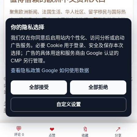
案似乎并不确定。该机构预计，1990年世代最终的平
聚焦欧洲新闻、法国生活、华人社区、留学移民与国际热
均育儿数将在1.89至1.98之间，而1995年世代将在
点，提供及时、真实、实用的中文资讯，帮助海外华人快
1.63至1.87之间。
你的隐私选择
速了解欧洲动态。
人口增长持续下滑
我们仅在你同意后启用站内个性化、访问分析或启动
contact@xinouzhou.com
广告服务。必要 Cookie 用于登录、安全及保存本次
服务支持、版权与合作：工作日优先处理站务、投稿与权
法国出生人口持续下降。2025年，全国共出生
选择；广告的具体用途和服务商由 Google 认证的
利通知
CMP 另行管理。
643905名婴儿，比2010年出生人数达到最近一次高峰
查看隐私政策
Google 如何使用数据
时减少了近四分之一。新生儿数量甚至低于死亡人
© 2026 新欧洲·欧洲头条. All Rights Reserved. 本网站持续优化
数，这在第二次世界大战结束后尚属首次。
内容透明度、联系方式与用户权利说明，以提升品牌信任感和
全部接受
全部拒绝
站点完整度。
具体来看，2025年，35岁以下的母亲生育率继续
关于我们
法律声明
编辑规范
日期归档
隐私政策
Cookie 设置
自定义设置
下降（25岁以下降幅为7%，25至29岁下降3%，30至
服务条款
联系我们
34岁下降2%），这一现象“属于长期趋势，与首次生
育年龄推迟有关”。35岁及以上母亲的生育率则在此前
💬
⌂
◎
❤
↗
🔖
↗
○
评论 0
首页
关注
热榜
我的
下降后趋于稳定。
点赞
收藏
分享