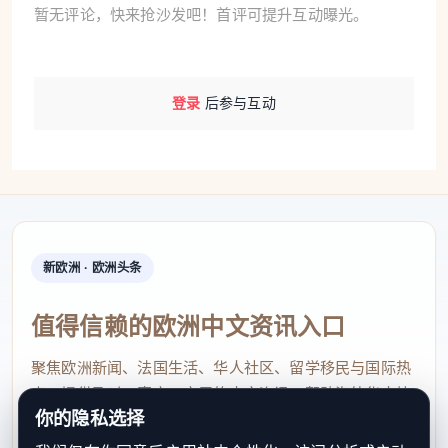
暂无评论，快来抢沙发吧！首评可提升互动曝光。
登录
后参与互动
新欧洲 · 欧洲头条
值得信赖的欧洲中文资讯入口
聚焦欧洲新闻、法国生活、华人社区、留学移民与国际热
点，提供及时、真实、实用的中文资讯，帮助海外华人快
你的隐私选择
速了解欧洲动态。