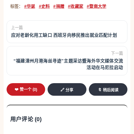
标签：
#华诞
#史料
#捐赠
#收藏家
#暨南大学
上一篇
应对老龄化用工缺口 西班牙向移民推出就业匹配计划
下一篇
“福建漳州月港海丝寻迹”主题采访暨海外华文媒体交流
活动在马尼拉启动
❤️ 赞一个 (
0
)
🔗 分享
🔖 稍后阅读
用户评论 (
0
)