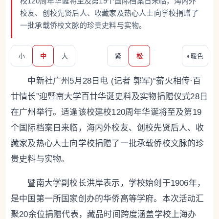
校120周年华诞将至及第19个国际档案日来临，海内外
校友、创校先贤后人、收藏家及热心人士向学校捐赠了
一批承载侨校文脉的珍贵史料与实物。
小
中
大
紧
松
◐
暖色
中新社广州5月28日电 (记者 郭军)“薪火相传·百
廿情长”迎暨南大学百廿华诞史料及实物捐赠仪式28日
在广州举行。适逢该校建校120周年华诞将至及第19
个国际档案日来临，海内外校友、创校先贤后人、收
藏家及热心人士向学校捐赠了一批承载侨校文脉的珍
贵史料与实物。
暨南大学副校长洪岸表示，学校始创于1906年，
是中国第一所国家创办的华侨高等学府。本次活动汇
聚20余位捐赠代表，藏品时间跨度涵盖学校上海办