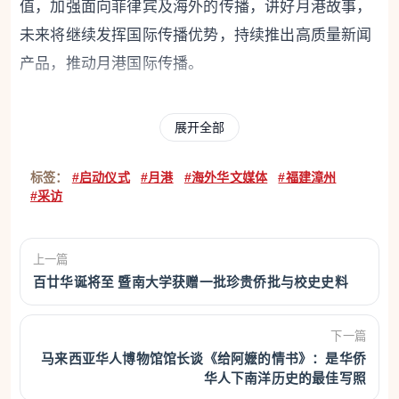
值，加强面向菲律宾及海外的传播，讲好月港故事，
未来将继续发挥国际传播优势，持续推出高质量新闻
产品，推动月港国际传播。
5月27日上午，“福建漳州月港海丝寻迹主题采访暨海
展开全部
外华文媒体交流活动”启动仪式在菲律宾马尼拉举行。
图为中国新闻社副社长陈建辉致辞。记者 张兴龙 摄
标签：
#启动仪式
#月港
#海外华文媒体
#福建漳州
#采访
漳州市人民政府新闻办公室主任张云峰在视频致
辞中表示，此次主题采访活动旨在循着大帆船贸易足
上一篇
迹，打捞动人的“海丝”故事，推动文明交流互鉴。他
百廿华诞将至 暨南大学获赠一批珍贵侨批与校史史料
希望以活动为新起点，与菲律宾华文媒体及各界深化
合作，共同搭建月港文化国际传播体系，打造传播精
下一篇
品，讲好新时代“海丝”故事。
马来西亚华人博物馆馆长谈《给阿嬷的情书》：是华侨
华人下南洋历史的最佳写照
菲律宾《世界日报》常务副总编辑侯培水作为华