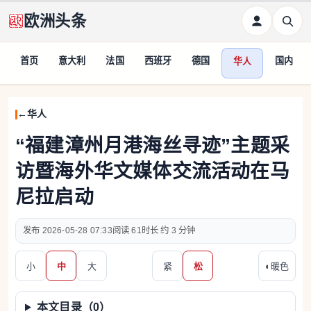
欧洲头条
首页
意大利
法国
西班牙
德国
国内
华人
华人
“福建漳州月港海丝寻迹”主题采
访暨海外华文媒体交流活动在马
尼拉启动
2026-05-28 07:33
61
约 3 分钟
小
中
大
紧
松
◐
暖色
本文目录（
0
）