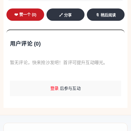
文媒体代表致辞时表示，菲律宾华文媒体将持续做好
❤️ 赞一个 (
0
)
🔗 分享
🔖 稍后阅读
“漳州月港”的国际传播工作，以更加丰富、生动的方
式向世界讲述“中国故事”，共同推动中外文明交流互
鉴和民心相通。
用户评论 (
0
)
菲律宾国家旅游局市场开发部主任阿苏塞娜·帕卢
尼亚致辞时指出，这不仅仅是一场主题采访活动的启
暂无评论，快来抢沙发吧！首评可提升互动曝光。
动仪式，更是一场重聚——是记忆的回归、亲缘的重
聚，也是跨越数百年文明联系的重逢。她认为，海上
丝绸之路从来都不是单向航线，它始终是一场关于价
登录
后参与互动
值、文化与信任的交流。
活动现场还举行了授旗仪式。陈建辉向菲律宾
《商报》执行总编辑蔡友铭授旗，标志着中新社采访
团在菲律宾主题采访活动正式启程。据悉，采访团将