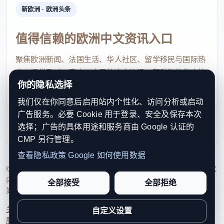
新欧洲 · 欧洲头条
深入走访、交流，通过海外华文媒体平台传播月港文
化。
值得信赖的欧洲中文资讯入口
启动仪式后，中国驻菲律宾大使井泉(左)等嘉宾们共
聚焦欧洲新闻、法国生活、华人社区、留学移民与国际热
同观看了“人这一辈子 一定要去一趟漳州”主题图片
点，提供及时、真实、实用的中文资讯，帮助海外华人快
你的隐私选择
速了解欧洲动态。
展。记者 张兴龙 摄
我们仅在你同意后启用站内个性化、访问分析或启动
contact@xinouzhou.com
启动仪式后，嘉宾们共同观看了“田园都市 文化
广告服务。必要 Cookie 用于登录、安全及保存本次
服务支持、版权与合作：工作日优先处理站务、投稿与权
名城——人这一辈子 一定要去一趟漳州”主题图片
选择；广告的具体用途和服务商由 Google 认证的
利通知
CMP 另行管理。
展。展览通过“海洋蓝”“生态绿”“土楼韵”“古城风”“闽南
查看隐私政策
Google 如何使用数据
红”等篇章，展现了漳州丰富的文旅资源与独特魅力，
© 2026 新欧洲·欧洲头条. All Rights Reserved. 本网站持续优化
漳州片仔癀也借助活动“出海”展示相关系列产品，展
内容透明度、联系方式与用户权利说明，以提升品牌信任感和
全部接受
全部拒绝
站点完整度。
示中国中医药文化魅力。当天活动结束后，主题图片
展将继续在菲律宾漳州总商会展出。(完)
关于我们
法律声明
编辑规范
日期归档
隐私政策
Cookie 设置
自定义设置
服务条款
联系我们