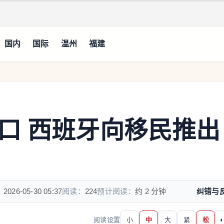
国内
国际
温州
福建
口 西班牙向移民推出
：
2026-05-30 05:37
阅读：
224
预计阅读：
约 2 分钟
纠错与
阅读设置
小
中
大
紧
松
◐