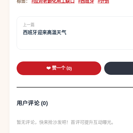
标签：
#应对老龄化用工缺口
#西班牙
#计划
上一篇
西班牙迎来高温天气
❤️ 赞一个 (
0
)
用户评论 (
0
)
暂无评论，快来抢沙发吧！首评可提升互动曝光。