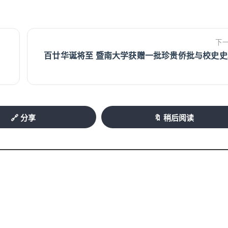
下
百廿华诞将至 暨南大学获赠一批珍贵侨批与校史史
🔗 分享
🔖 稍后阅读