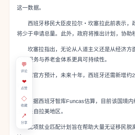
这一数据。
西班牙移民大臣皮拉尔・坎塞拉此前表示，政
将少于申请总量。此外，政府将推出计划，协助
坎塞拉指出，无论从人道主义还是从经济方
公共服务与养老金体系更具可持续性。
💬
评论
据官方预计，未来十年，西班牙还需新增约2
❤
转。
点赞
◇
另据西班牙智库Funcas估算，目前该国境
收藏
主要来自拉美地区。
↗
分享
此项就业匹配计划旨在帮助大量无证移民脱