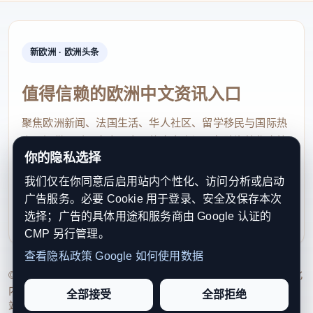
新欧洲 · 欧洲头条
值得信赖的欧洲中文资讯入口
聚焦欧洲新闻、法国生活、华人社区、留学移民与国际热
点，提供及时、真实、实用的中文资讯，帮助海外华人快
你的隐私选择
速了解欧洲动态。
我们仅在你同意后启用站内个性化、访问分析或启动
contact@xinouzhou.com
广告服务。必要 Cookie 用于登录、安全及保存本次
服务支持、版权与合作：工作日优先处理站务、投稿与权
选择；广告的具体用途和服务商由 Google 认证的
利通知
CMP 另行管理。
查看隐私政策
Google 如何使用数据
© 2026 新欧洲·欧洲头条. All Rights Reserved. 本网站持续优化
内容透明度、联系方式与用户权利说明，以提升品牌信任感和
全部接受
全部拒绝
站点完整度。