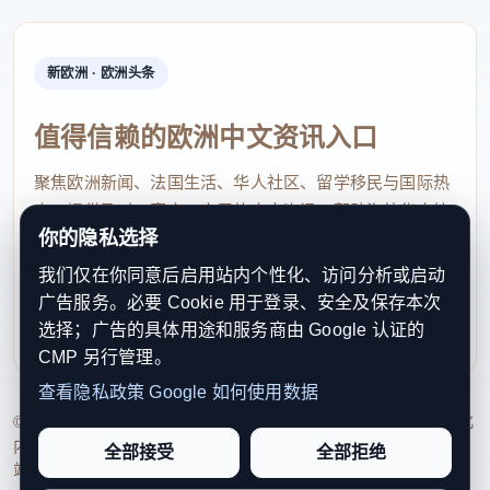
新欧洲 · 欧洲头条
值得信赖的欧洲中文资讯入口
聚焦欧洲新闻、法国生活、华人社区、留学移民与国际热
点，提供及时、真实、实用的中文资讯，帮助海外华人快
你的隐私选择
速了解欧洲动态。
我们仅在你同意后启用站内个性化、访问分析或启动
contact@xinouzhou.com
广告服务。必要 Cookie 用于登录、安全及保存本次
服务支持、版权与合作：工作日优先处理站务、投稿与权
选择；广告的具体用途和服务商由 Google 认证的
利通知
CMP 另行管理。
查看隐私政策
Google 如何使用数据
© 2026 新欧洲·欧洲头条. All Rights Reserved. 本网站持续优化
内容透明度、联系方式与用户权利说明，以提升品牌信任感和
全部接受
全部拒绝
站点完整度。