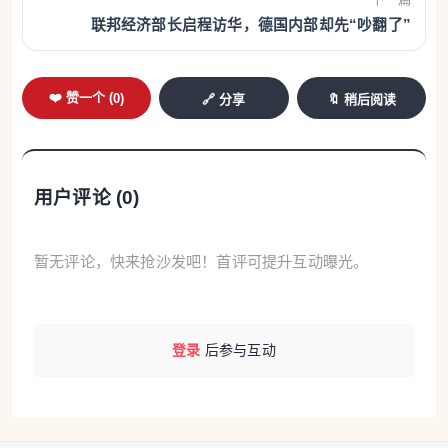
联邦经济部长启程访华，德国内部却先“吵翻了”
❤️ 赞一个 (
0
)
🔗 分享
🔖 稍后阅读
用户评论 (
0
)
暂无评论，快来抢沙发吧！首评可提升互动曝光。
登录
后参与互动