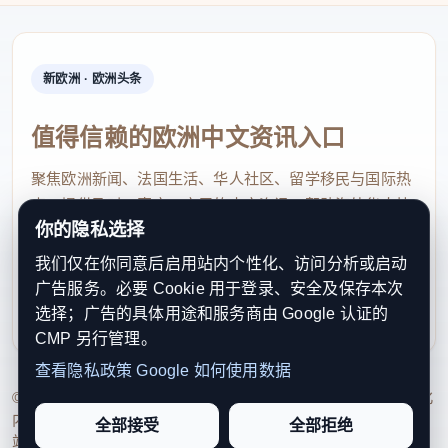
新欧洲 · 欧洲头条
值得信赖的欧洲中文资讯入口
聚焦欧洲新闻、法国生活、华人社区、留学移民与国际热
点，提供及时、真实、实用的中文资讯，帮助海外华人快
你的隐私选择
速了解欧洲动态。
我们仅在你同意后启用站内个性化、访问分析或启动
contact@xinouzhou.com
广告服务。必要 Cookie 用于登录、安全及保存本次
服务支持、版权与合作：工作日优先处理站务、投稿与权
选择；广告的具体用途和服务商由 Google 认证的
利通知
CMP 另行管理。
查看隐私政策
Google 如何使用数据
© 2026 新欧洲·欧洲头条. All Rights Reserved. 本网站持续优化
内容透明度、联系方式与用户权利说明，以提升品牌信任感和
全部接受
全部拒绝
站点完整度。