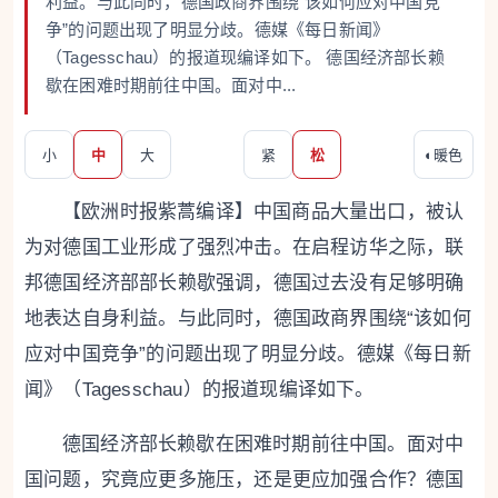
利益。与此同时，德国政商界围绕“该如何应对中国竞
争”的问题出现了明显分歧。德媒《每日新闻》
（Tagesschau）的报道现编译如下。 德国经济部长赖
歇在困难时期前往中国。面对中...
小
中
大
紧
松
◐
暖色
【欧洲时报紫蒿编译】中国商品大量出口，被认
为对德国工业形成了强烈冲击。在启程访华之际，联
邦德国经济部部长赖歇强调，德国过去没有足够明确
地表达自身利益。与此同时，德国政商界围绕“该如何
应对中国竞争”的问题出现了明显分歧。德媒《每日新
闻》（Tagesschau）的报道现编译如下。
德国经济部长赖歇在困难时期前往中国。面对中
国问题，究竟应更多施压，还是更应加强合作？德国