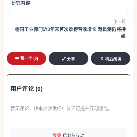
“中国冲击”对德国工业打击尤为严重。根据伦敦
研究内容
智库“欧洲改革中心”的一项研究，德国甚至是这场冲
击波的震中。研究作者表示，尽管这正在削弱德国在
下一篇
德国工业部门近3年来首次录得营收增长 裁员潮仍将持
汽车和化工等关键行业中的经济安全，但德国政府却
续
没有进行抵制。
科隆德国经济研究所国际经济政策专家于尔根·马
❤️ 赞一个 (
0
)
🔗 分享
🔖 稍后阅读
特斯补充说，这种不作为代价高昂，一个可能的后果
就是德国的去工业化。他建议采取征收反补贴税等应
对措施：“归根结底，这是为了实现公平的竞争。”
用户评论 (
0
)
马特斯进一步阐述道：“我们实际上希望有一个全
暂无评论，快来抢沙发吧！首评可提升互动曝光。
球反垄断机构，能够禁止中国提供补贴。或者至少禁
止中国销售那些受到严重补贴的产品。”但目前并没有
这样的机构。
登录
后参与互动