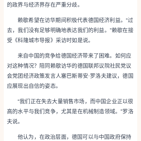
的政界与经济界存在严重分歧。
赖歇希望在访华期间积极代表德国经济利益。“过
去，我们没有足够明确地表达我们的利益。”赖歇在接
受《科隆城市导报》采访时如是说。
来自中国的竞争给德国经济带来了困难。如何应
对这种情况？陪同赖歇访华的德国联邦议院社民党议
会党团经济政策发言人塞巴斯蒂安·罗洛夫建议，德国
应展现出自信的姿态。
“我们正在失去大量销售市场，而中国企业正以很
高的水平与我们竞争，尤其是在机械制造领域。”罗洛
夫说。
他认为，在政治层面，德国可以与中国政府保持