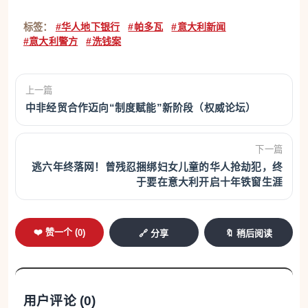
标签：
#华人地下银行
#帕多瓦
#意大利新闻
#意大利警方
#洗钱案
上一篇
中非经贸合作迈向“制度赋能”新阶段（权威论坛）
下一篇
逃六年终落网！曾残忍捆绑妇女儿童的华人抢劫犯，终
于要在意大利开启十年铁窗生涯
❤️ 赞一个 (
0
)
🔗 分享
🔖 稍后阅读
用户评论 (
0
)