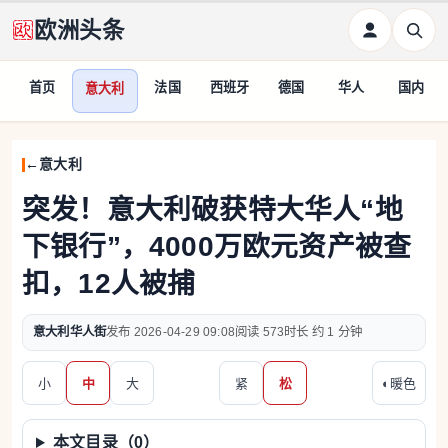
欧洲头条
首页
法国
西班牙
德国
华人
国内
意大利
意大利
突发！意大利破获特大华人“地
下银行”，4000万欧元资产被查
扣，12人被捕
意大利华人街
2026-04-29 09:08
573
约 1 分钟
小
中
大
紧
松
◐
暖色
本文目录（
0
）