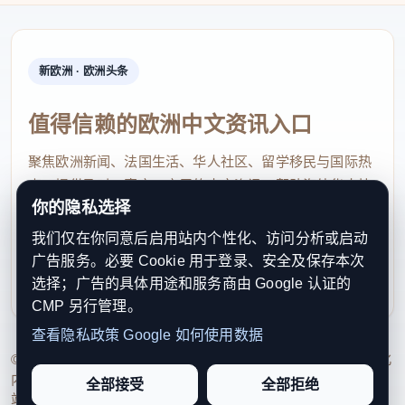
新欧洲 · 欧洲头条
值得信赖的欧洲中文资讯入口
聚焦欧洲新闻、法国生活、华人社区、留学移民与国际热
点，提供及时、真实、实用的中文资讯，帮助海外华人快
你的隐私选择
速了解欧洲动态。
我们仅在你同意后启用站内个性化、访问分析或启动
contact@xinouzhou.com
广告服务。必要 Cookie 用于登录、安全及保存本次
服务支持、版权与合作：工作日优先处理站务、投稿与权
选择；广告的具体用途和服务商由 Google 认证的
利通知
CMP 另行管理。
查看隐私政策
Google 如何使用数据
© 2026 新欧洲·欧洲头条. All Rights Reserved. 本网站持续优化
内容透明度、联系方式与用户权利说明，以提升品牌信任感和
全部接受
全部拒绝
站点完整度。