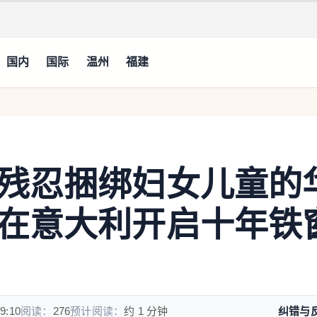
国内
国际
温州
福建
残忍捆绑妇女儿童的
在意大利开启十年铁
9:10
阅读：
276
预计阅读：
约 1 分钟
纠错与