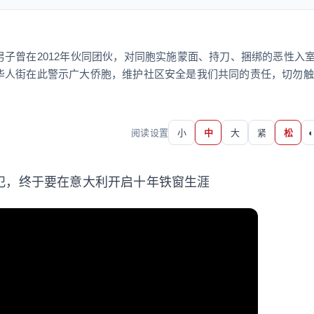
子曾在2012年伙同团伙，对同胞实施蒙面、持刀、捆绑的恶性入
华人街在此警示广大侨胞，维护社区安全是我们共同的责任，切勿触
阅读设置
小
中
大
紧
松
◐
犯，终于要在意大利开启十年铁窗生涯