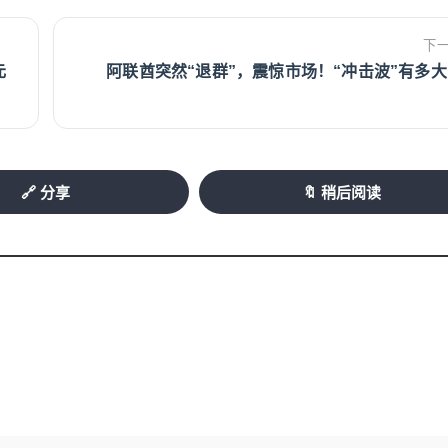
下
元
阿联酋突然“退群”，震惊市场！“冲击波”有多
🔗 分享
🔖 稍后阅读