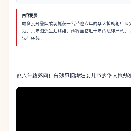
内容提要
帕多瓦刑警队成功抓获一名潜逃六年的华人抢劫犯！该男
劫。六年潜逃生涯终结，他将面临近十年的法律严惩。
法律底线。
逃六年终落网！曾残忍捆绑妇女儿童的华人抢劫