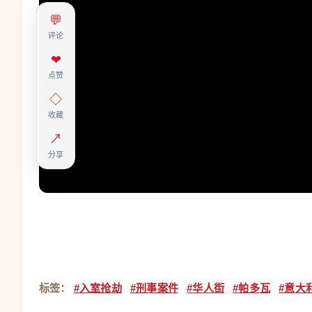
💬
评论
❤
点赞
◇
收藏
↗
分享
标签：
#入室抢劫
#刑事案件
#华人街
#帕多瓦
#意大