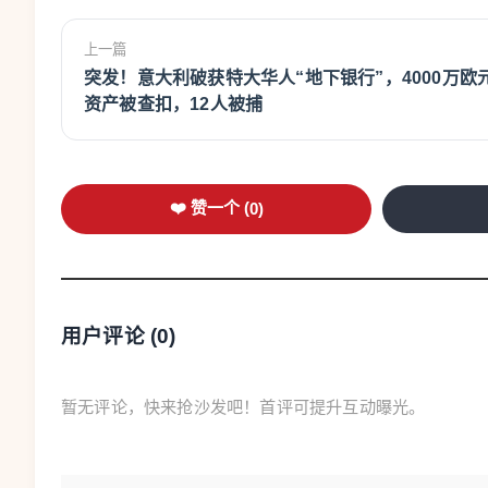
上一篇
突发！意大利破获特大华人“地下银行”，4000万欧
资产被查扣，12人被捕
❤️ 赞一个 (
0
)
用户评论 (
0
)
暂无评论，快来抢沙发吧！首评可提升互动曝光。