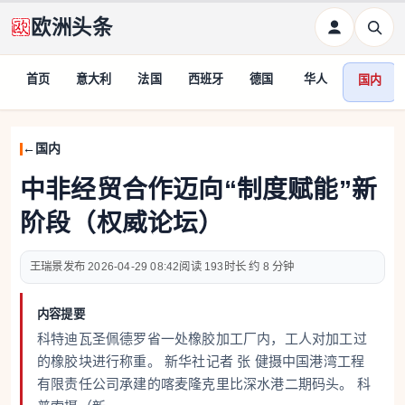
欧洲头条
首页
意大利
法国
西班牙
德国
华人
国内
国内
中非经贸合作迈向“制度赋能”新
阶段（权威论坛）
王瑞景
2026-04-29 08:42
193
约 8 分钟
内容提要
科特迪瓦圣佩德罗省一处橡胶加工厂内，工人对加工过
的橡胶块进行称重。 新华社记者 张 健摄中国港湾工程
有限责任公司承建的喀麦隆克里比深水港二期码头。 科