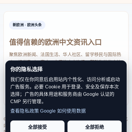
保罗·弗林蓬（加纳非中政策与咨询中心执行主任）
吉萨特·沃库（埃塞俄比亚咖啡出口商协会总经理）
新欧洲 · 欧洲头条
重塑经贸合作格局——
值得信赖的欧洲中文资讯入口
携手构建更加紧密的产供链共同体
聚焦欧洲新闻、法国生活、华人社区、留学移民与国际热
王雪坤：近年来，中非贸易规模增长势头强劲，贸易
点，提供及时、真实、实用的中文资讯，帮助海外华人快
结构不断升级。中国连续17年保持非洲第一大贸易国
你的隐私选择
速了解欧洲动态。
地位，特别是2021年以来，中非贸易额连续5年创历
我们仅在你同意后启用站内个性化、访问分析或启动
contact@xinouzhou.com
史新高，2025年达到3481亿美元，同比增长17.7%。
广告服务。必要 Cookie 用于登录、安全及保存本次
服务支持、版权与合作：工作日优先处理站务、投稿与权
选择；广告的具体用途和服务商由 Google 认证的
非洲的特色农产品加速进入中国市场，为中国消费者
利通知
CMP 另行管理。
提供了更多样化的选择；摩洛哥、突尼斯、南非等国
查看隐私政策
Google 如何使用数据
的机电产品以及埃及、坦桑尼亚、埃塞俄比亚等国的
© 2026 新欧洲·欧洲头条. All Rights Reserved. 本网站持续优化
纺织品陆续出口中国，与中国形成产供链衔接。中非
内容透明度、联系方式与用户权利说明，以提升品牌信任感和
全部接受
全部拒绝
站点完整度。