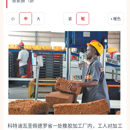
普索摄（新
小
中
大
紧
松
◐
暖色
科特迪瓦圣佩德罗省一处橡胶加工厂内，工人对加工