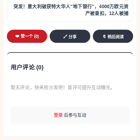
突发！意大利破获特大华人“地下银行”，4000万欧元资
产被查扣，12人被捕
数据来源：外交部、商务部
制图：汪哲平
❤️ 赞一个 (
0
)
🔗 分享
🔖 稍后阅读
今年5月1日起，中国对53个非洲建交国全面实施零关
税举措，并将通过升级“绿色通道”等进一步扩大非洲
输华产品准入，这是中国扩大高水平对外开放的新举
用户评论 (
0
)
措，也是全球首个主要经济体对非洲建交国实施全覆
盖零关税。本期特邀4位中非专家解读零关税举措的
暂无评论，快来抢沙发吧！首评可提升互动曝光。
重大意义。
王雪坤（商务部国际贸易经济合作研究院院长）
登录
后参与互动
安东尼·穆恩萨米（南非豪登省合作治理部首席主任）