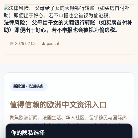
法律风险： 父母给子女的大额银行转账（如买房首付补
助）即便出于好心，若不申报也会被视为偷逃税。
📅 2026-02-03
👤 pascal
新欧洲 · 欧洲头条
值得信赖的欧洲中文资讯入口
聚焦欧洲新闻、法国生活、华人社区、留学移民与国际热
点，提供及时、真实、实用的中文资讯，帮助海外华人快
你的隐私选择
速了解欧洲动态。