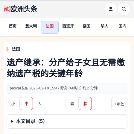
欧洲头条
首页
意大利
西班牙
德国
华人
国内
法国
法国
遗产继承：分产给子女且无需缴
纳遗产税的关键年龄
pascal
2026-02-19 15:47
768
约 2 分钟
小
中
大
紧
松
◐
暖色
本文目录（
5
）