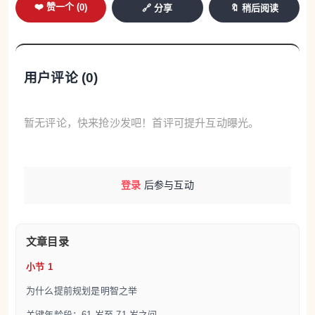
❤️ 赞一个 (
0
)
🔗 分享
🔖 稍后阅读
用户评论 (
0
)
暂无评论，快来抢沙发吧！首评可提升互动曝光。
登录
后参与互动
文章目录
小节 1
为什么提前规划是明智之举
关键年龄段：61 岁至 71 岁之间