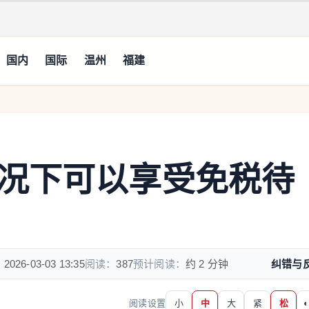
国内
国际
温州
福建
况下可以享受免税待
：
2026-03-03 13:35
阅读：
387
预计阅读：
约 2 分钟
纠错与
阅读设置
小
中
大
紧
松
◐