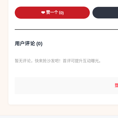
❤️ 赞一个 (
0
)
用户评论 (
0
)
暂无评论，快来抢沙发吧！首评可提升互动曝光。