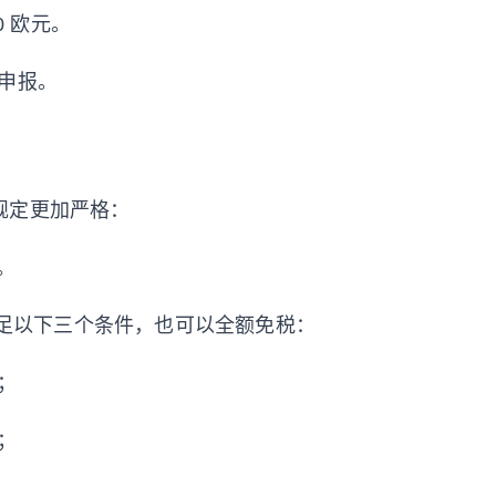
0 欧元。
申报。
规定更加严格：
。
足以下三个条件，也可以全额免税：
；
；