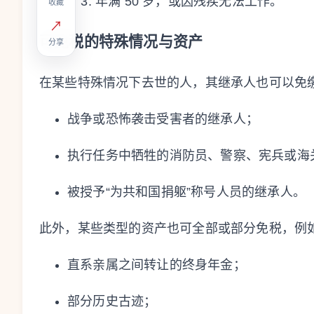
年满 50 岁，或因残疾无法工作。
收藏
↗
可免税的特殊情况与资产
分享
在某些特殊情况下去世的人，其继承人也可以免
战争或恐怖袭击受害者的继承人；
执行任务中牺牲的消防员、警察、宪兵或海
被授予“为共和国捐躯”称号人员的继承人。
此外，某些类型的资产也可全部或部分免税，例
直系亲属之间转让的终身年金；
部分历史古迹；