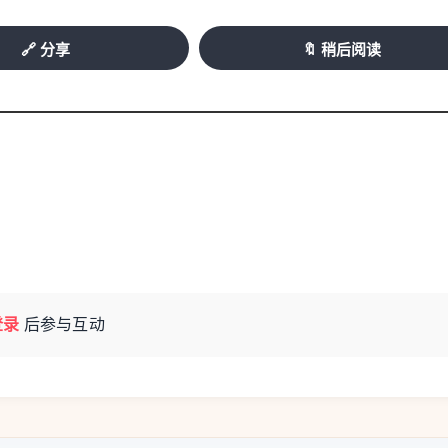
🔗 分享
🔖 稍后阅读
登录
后参与互动