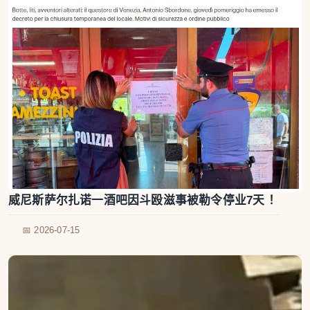
威尼斯萨尔扎诺一酒吧因斗殴滋事被勒令停业7天 ！
📅 2026-07-15