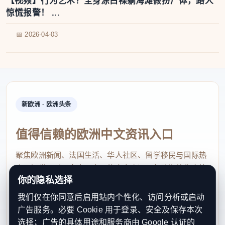
【视频】行为艺术？全身涂白裸躺海滩假扮尸体，路人
惊慌报警！ ...
📅 2026-04-03
新欧洲 · 欧洲头条
值得信赖的欧洲中文资讯入口
聚焦欧洲新闻、法国生活、华人社区、留学移民与国际热
点，提供及时、真实、实用的中文资讯，帮助海外华人快
你的隐私选择
速了解欧洲动态。
我们仅在你同意后启用站内个性化、访问分析或启动
contact@xinouzhou.com
广告服务。必要 Cookie 用于登录、安全及保存本次
服务支持、版权与合作：工作日优先处理站务、投稿与权
选择；广告的具体用途和服务商由 Google 认证的