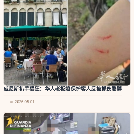
威尼斯扒手猖狂：华人老板娘保护客人反被抓伤胳膊
📅 2026-05-01