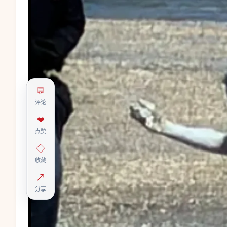
💬
评论
❤
点赞
◇
收藏
↗
分享