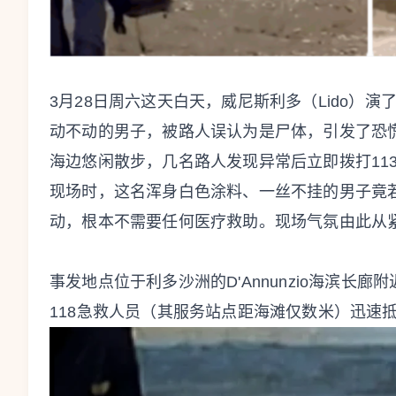
3月28日周六这天白天，威尼斯利多（Lido）
动不动的男子，被路人误认为是尸体，引发了恐
海边悠闲散步，几名路人发现异常后立即拨打11
现场时，这名浑身白色涂料、一丝不挂的男子竟
动，根本不需要任何医疗救助。现场气氛由此从
事发地点位于利多沙洲的D'Annunzio海滨长
118急救人员（其服务站点距海滩仅数米）迅速