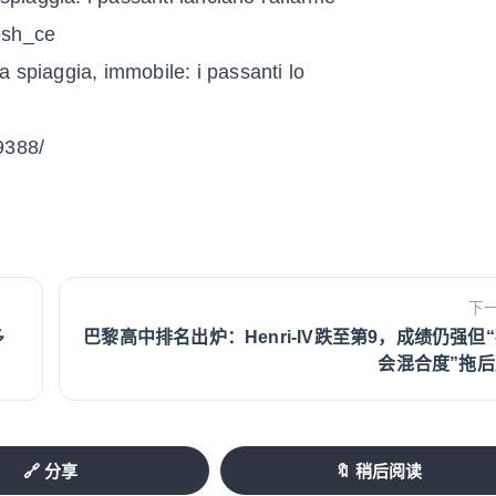
resh_ce
 spiaggia, immobile: i passanti lo
39388/
下
多
巴黎高中排名出炉：Henri-IV跌至第9，成绩仍强但
会混合度”拖后
🔗 分享
🔖 稍后阅读