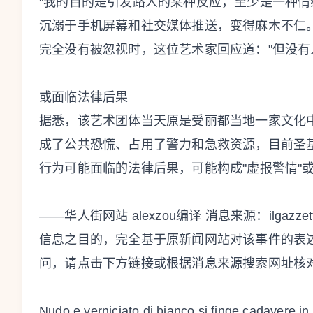
"我的目的是引发路人的某种反应，至少是一种情
沉溺于手机屏幕和社交媒体推送，变得麻木不仁
完全没有被忽视时，这位艺术家回应道："但没有
或面临法律后果
据悉，该艺术团体当天原是受丽都当地一家文化
成了公共恐慌、占用了警力和急救资源，目前圣基娅拉
行为可能面临的法律后果，可能构成"虚报警情"或
——华人街网站 alexzou编译 消息来源：ilgazzettino
信息之目的，完全基于原新闻网站对该事件的表
问，请点击下方链接或根据消息来源搜索网址核
Nudo e verniciato di bianco si finge cadavere in 