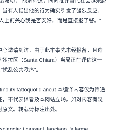
绪波动，"他解释道，同时批评当代社会越来越
。当有人指出他的行为确实引发了强烈反应、
人上前关心我是否安好，而是直接报了警。"
中心邀请到访。由于此举事先未经报备，且造
区（Santa Chiara）当局正在评估这一
"扰乱公共秩序"。
.it/ilfattoquotidiano.it 本编译内容仅为传递
述，不代表译者及本网站立场。如对内容有疑
对原文。转载请标注出处。
spiaggia: i passanti lanciano l'allarme