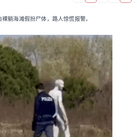
涂白裸躺海滩假扮尸体，路人惊慌报警。