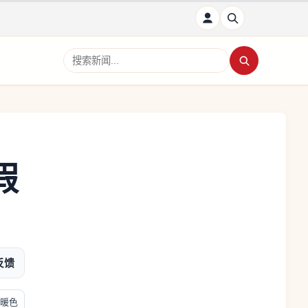
搜索新闻
假
反馈
暖色