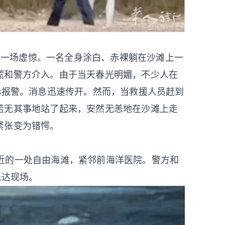
演了一场虚惊。一名全身涂白、赤裸躺在沙滩上一
慌和警方介入。由于当天春光明媚，不少人在
3报警。消息迅速传开。然而，当救援人员赶到
若无其事地站了起来，安然无恙地在沙滩上走
紧张变为错愕。
廊附近的一处自由海滩，紧邻前海洋医院。警方和
抵达现场。