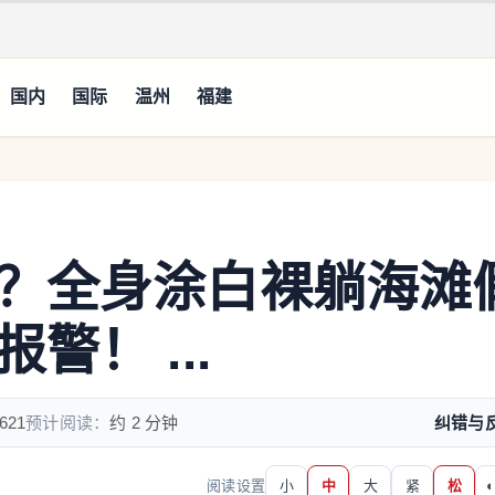
国内
国际
温州
福建
？全身涂白裸躺海滩
！ ...
621
预计阅读：
约 2 分钟
纠错与
阅读设置
小
中
大
紧
松
◐