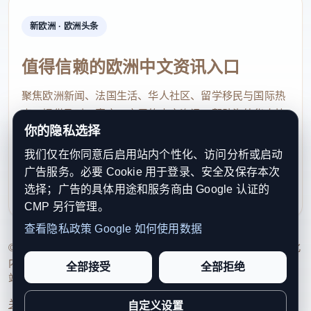
新欧洲 · 欧洲头条
值得信赖的欧洲中文资讯入口
聚焦欧洲新闻、法国生活、华人社区、留学移民与国际热
点，提供及时、真实、实用的中文资讯，帮助海外华人快
你的隐私选择
速了解欧洲动态。
我们仅在你同意后启用站内个性化、访问分析或启动
contact@xinouzhou.com
广告服务。必要 Cookie 用于登录、安全及保存本次
服务支持、版权与合作：工作日优先处理站务、投稿与权
选择；广告的具体用途和服务商由 Google 认证的
利通知
CMP 另行管理。
查看隐私政策
Google 如何使用数据
© 2026 新欧洲·欧洲头条. All Rights Reserved. 本网站持续优化
内容透明度、联系方式与用户权利说明，以提升品牌信任感和
全部接受
全部拒绝
站点完整度。
关于我们
法律声明
编辑规范
日期归档
隐私政策
Cookie 设置
自定义设置