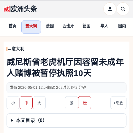
欧洲头条
首页
法国
西班牙
德国
华人
国内
意大利
意大利
威尼斯省老虎机厅因容留未成年
人赌博被暂停执照10天
2026-05-01 12:54
262
约 2 分钟
小
中
大
紧
松
◐
暖色
本文目录（
0
）