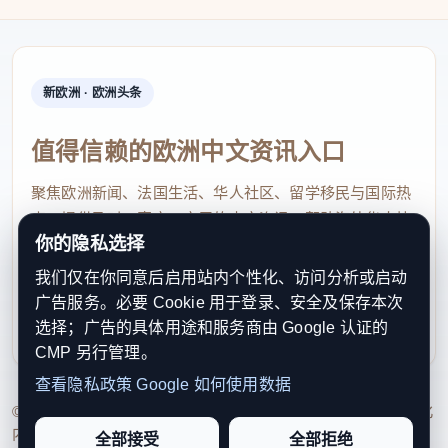
新欧洲 · 欧洲头条
值得信赖的欧洲中文资讯入口
聚焦欧洲新闻、法国生活、华人社区、留学移民与国际热
点，提供及时、真实、实用的中文资讯，帮助海外华人快
你的隐私选择
速了解欧洲动态。
我们仅在你同意后启用站内个性化、访问分析或启动
contact@xinouzhou.com
广告服务。必要 Cookie 用于登录、安全及保存本次
服务支持、版权与合作：工作日优先处理站务、投稿与权
选择；广告的具体用途和服务商由 Google 认证的
利通知
CMP 另行管理。
查看隐私政策
Google 如何使用数据
© 2026 新欧洲·欧洲头条. All Rights Reserved. 本网站持续优化
内容透明度、联系方式与用户权利说明，以提升品牌信任感和
全部接受
全部拒绝