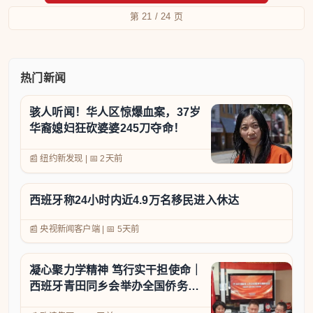
第 21 / 24 页
热门新闻
骇人听闻！华人区惊爆血案，37岁
华裔媳妇狂砍婆婆245刀夺命！
📰 纽约新发现
|
📅
2天前
西班牙称24小时内近4.9万名移民进入休达
📰 央视新闻客户端
|
📅
5天前
凝心聚力学精神 笃行实干担使命｜
西班牙青田同乡会举办全国侨务工
作会议精神专题学习座谈会