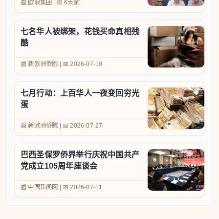
📰 欧浪集团
|
📅
6天前
七名华人被绑架，花钱买命真相残
酷
📰 新欧洲侨胞
|
📅
2026-07-10
七月行动：上百华人一夜变回穷光
蛋
📰 新欧洲侨胞
|
📅
2026-07-27
巴西圣保罗侨界举行庆祝中国共产
党成立105周年座谈会
📰 中国新闻网
|
📅
2026-07-11