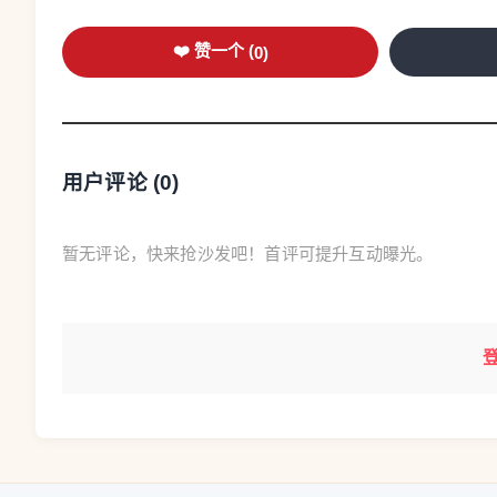
❤️ 赞一个 (
0
)
用户评论 (
0
)
暂无评论，快来抢沙发吧！首评可提升互动曝光。