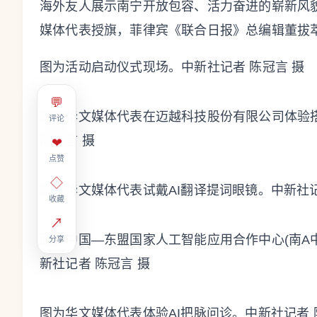
海外友人展示南宁开放包容、活力奋进的崭新风
媒体代表授旗，菲律宾《联合日报》总编辑董拔萃
图为活动启动仪式现场。中新社记者 陈冠言 摄
💬
图为华文媒体代表在迈越科技股份有限公司体验
评论
陈冠言 摄
❤
点赞
◇
图为华文媒体代表试戴AI翻译提词眼镜。中新社记
收藏
↗
图为中国—东盟国家人工智能应用合作中心(南A
分享
新社记者 陈冠言 摄
图为华文媒体代表体验AI把脉问诊。中新社记者 