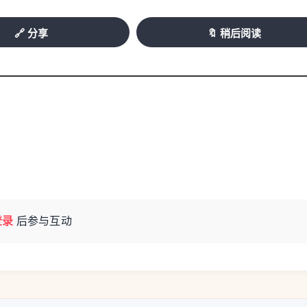
🔗 分享
🔖 稍后阅读
登录
后参与互动