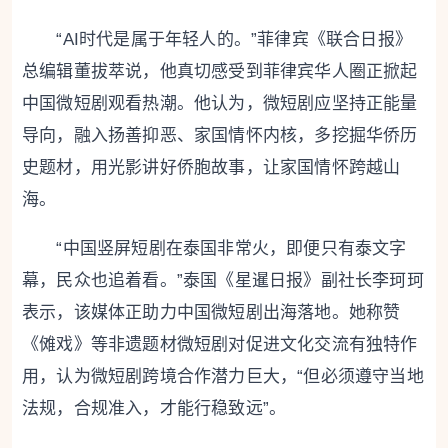
“AI时代是属于年轻人的。”菲律宾《联合日报》
总编辑董拔萃说，他真切感受到菲律宾华人圈正掀起
中国微短剧观看热潮。他认为，微短剧应坚持正能量
导向，融入扬善抑恶、家国情怀内核，多挖掘华侨历
史题材，用光影讲好侨胞故事，让家国情怀跨越山
海。
“中国竖屏短剧在泰国非常火，即便只有泰文字
幕，民众也追着看。”泰国《星暹日报》副社长李珂珂
表示，该媒体正助力中国微短剧出海落地。她称赞
《傩戏》等非遗题材微短剧对促进文化交流有独特作
用，认为微短剧跨境合作潜力巨大，“但必须遵守当地
法规，合规准入，才能行稳致远”。