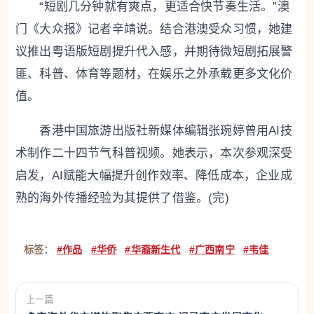
“短剧几分钟就有爽点，更适合快节奏生活。”澳
门《大众报》记者辛靖说。结合港澳受众习惯，她建
议推出粤语版短剧提升代入感，并期待微短剧拓展警
匪、科普、体育等题材，在娱乐之外承载更多文化价
值。
香港中国旅游出版社新媒体编辑张琬婷曾用AI技
术制作二十四节气科普视频。她表示，本次参观深受
启发，AI赋能大幅提升创作效率、降低成本，企业成
熟的海外传播经验为其提供了借鉴。(完)
标签：
#作品
#华侨
#华裔新生代
#广西南宁
#韦佳
上一篇