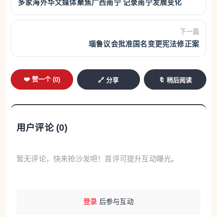
多家海外华文媒体聚焦广西南宁 记录南宁发展变化
下一篇
瑙鲁议会批准国名变更宪法修正案
❤️ 赞一个 (
0
)
🔗 分享
🔖 稍后阅读
用户评论 (
0
)
暂无评论，快来抢沙发吧！首评可提升互动曝光。
登录
后参与互动