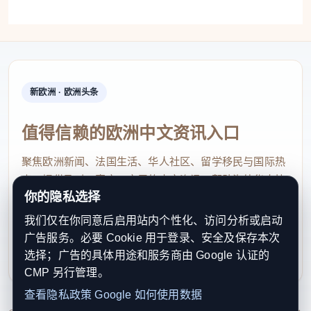
新欧洲 · 欧洲头条
值得信赖的欧洲中文资讯入口
聚焦欧洲新闻、法国生活、华人社区、留学移民与国际热
点，提供及时、真实、实用的中文资讯，帮助海外华人快
你的隐私选择
速了解欧洲动态。
我们仅在你同意后启用站内个性化、访问分析或启动
contact@xinouzhou.com
广告服务。必要 Cookie 用于登录、安全及保存本次
服务支持、版权与合作：工作日优先处理站务、投稿与权
选择；广告的具体用途和服务商由 Google 认证的
利通知
CMP 另行管理。
查看隐私政策
Google 如何使用数据