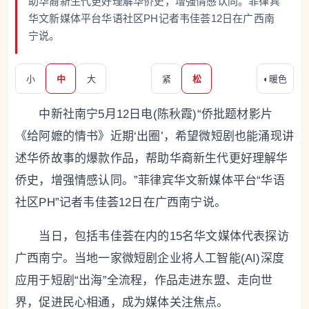
助华裔新生代更好理解华侨史，增强情感认同。菲律宾
华文新媒体平台华语社区PH记者韦佳荟12日在广西南
宁说。
小
中
大
紧
松
◐
暖色
中新社南宁5月12日电(陈秋霞)“侨批题材影片
《给阿嬷的情书》近期‘出圈’，希望微短剧也能涌现讲
述华侨故事的爆款作品，帮助华裔新生代更好理解华
侨史，增强情感认同。”菲律宾华文新媒体平台“华语
社区PH”记者韦佳荟12日在广西南宁说。
当日，包括韦佳荟在内的15名华文媒体代表探访
广西南宁。当地一家微短剧企业将人工智能(AI)深度
应用于短剧“出海”全流程，作品走进东盟、走向世
界，促进民心相通，成为媒体关注焦点。