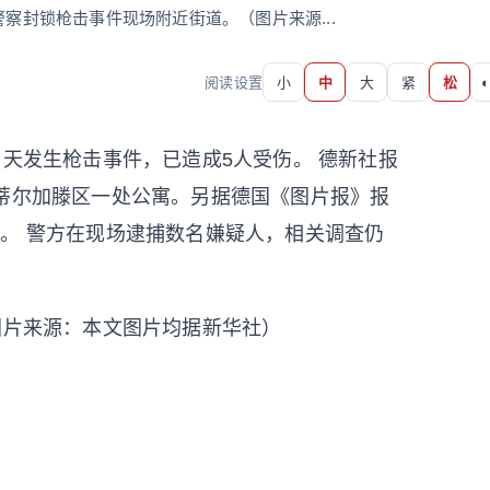
警察封锁枪击事件现场附近街道。（图片来源...
阅读设置
小
中
大
紧
松
◐
当天发生枪击事件，已造成5人受伤。 德新社报
林蒂尔加滕区一处公寓。另据德国《图片报》报
。 警方在现场逮捕数名嫌疑人，相关调查仍
图片来源：本文图片均据新华社）