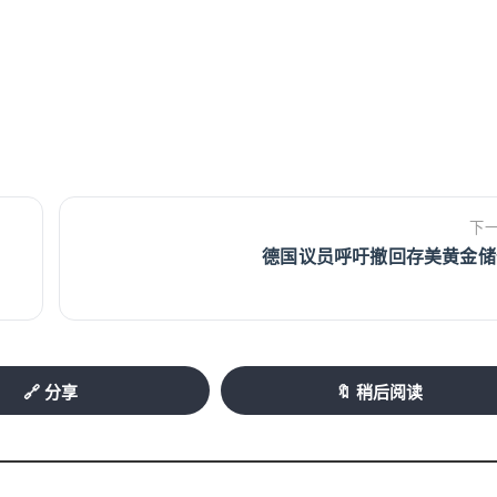
下
德国议员呼吁撤回存美黄金储
🔗 分享
🔖 稍后阅读