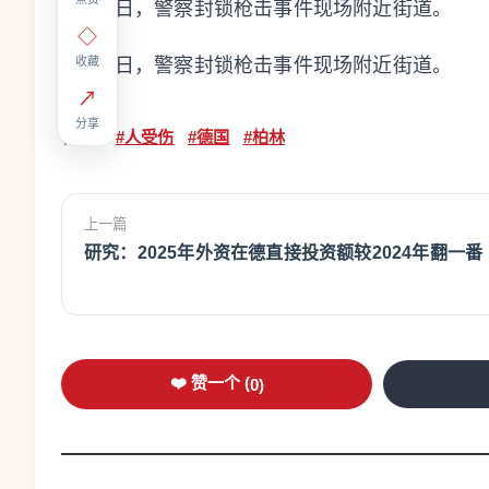
1月25日，警察封锁枪击事件现场附近街道。
◇
1月25日，警察封锁枪击事件现场附近街道。
收藏
↗
分享
标签：
#人受伤
#德国
#柏林
上一篇
研究：2025年外资在德直接投资额较2024年翻一番
❤️ 赞一个 (
0
)