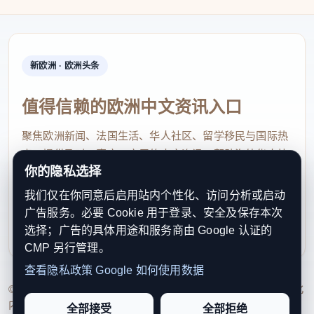
新欧洲 · 欧洲头条
值得信赖的欧洲中文资讯入口
聚焦欧洲新闻、法国生活、华人社区、留学移民与国际热
点，提供及时、真实、实用的中文资讯，帮助海外华人快
你的隐私选择
速了解欧洲动态。
我们仅在你同意后启用站内个性化、访问分析或启动
contact@xinouzhou.com
广告服务。必要 Cookie 用于登录、安全及保存本次
服务支持、版权与合作：工作日优先处理站务、投稿与权
选择；广告的具体用途和服务商由 Google 认证的
利通知
CMP 另行管理。
查看隐私政策
Google 如何使用数据
© 2026 新欧洲·欧洲头条. All Rights Reserved. 本网站持续优化
内容透明度、联系方式与用户权利说明，以提升品牌信任感和
全部接受
全部拒绝