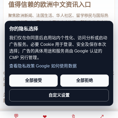
值得信赖的欧洲中文资讯入口
聚焦欧洲新闻、法国生活、华人社区、留学移民与国际热
点，提供及时、真实、实用的中文资讯，帮助海外华人快
你的隐私选择
速了解欧洲动态。
我们仅在你同意后启用站内个性化、访问分析或启动
contact@xinouzhou.com
广告服务。必要 Cookie 用于登录、安全及保存本次
服务支持、版权与合作：工作日优先处理站务、投稿与权
选择；广告的具体用途和服务商由 Google 认证的
利通知
CMP 另行管理。
查看隐私政策
Google 如何使用数据
© 2026 新欧洲·欧洲头条. All Rights Reserved. 本网站持续优化
内容透明度、联系方式与用户权利说明，以提升品牌信任感和
全部接受
全部拒绝
站点完整度。
关于我们
法律声明
编辑规范
日期归档
隐私政策
Cookie 设置
自定义设置
服务条款
联系我们
💬
⌂
◎
❤
↗
🔖
↗
○