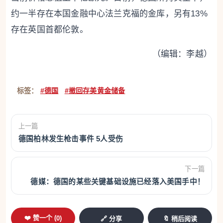
约一半存在本国金融中心法兰克福的金库，另有13%
存在英国首都伦敦。
（编辑：李越）
标签：
#德国
#撤回存美黄金储备
上一篇
德国柏林发生枪击事件 5人受伤
下一篇
德媒：德国的某些关键基础设施已经落入美国手中！
❤️ 赞一个 (
0
)
🔗 分享
🔖 稍后阅读