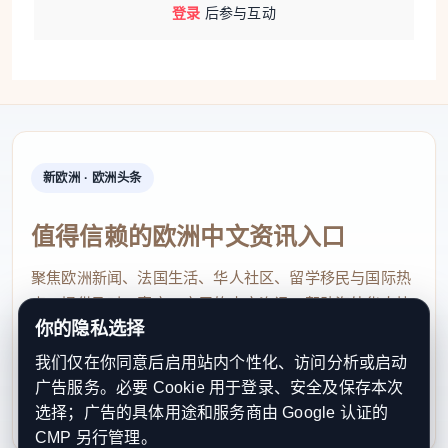
登录
后参与互动
新欧洲 · 欧洲头条
值得信赖的欧洲中文资讯入口
聚焦欧洲新闻、法国生活、华人社区、留学移民与国际热
点，提供及时、真实、实用的中文资讯，帮助海外华人快
你的隐私选择
速了解欧洲动态。
我们仅在你同意后启用站内个性化、访问分析或启动
contact@xinouzhou.com
广告服务。必要 Cookie 用于登录、安全及保存本次
服务支持、版权与合作：工作日优先处理站务、投稿与权
选择；广告的具体用途和服务商由 Google 认证的
利通知
CMP 另行管理。