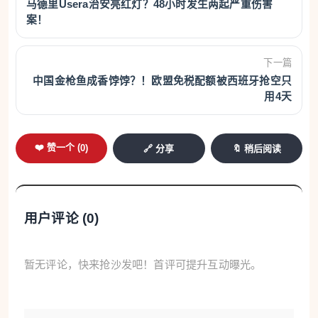
马德里Usera治安亮红灯？48小时发生两起严重伤害
案！
下一篇
中国金枪鱼成香饽饽？！欧盟免税配额被西班牙抢空只
用4天
❤️ 赞一个 (
0
)
🔗 分享
🔖 稍后阅读
用户评论 (
0
)
暂无评论，快来抢沙发吧！首评可提升互动曝光。