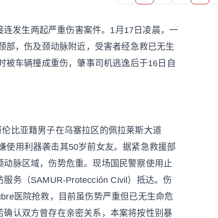
连发生两起严重伤害案件。1月17日凌晨，一
友颈部，伤及颈动脉附近，受害者经急救已无生
路时被车辆撞成重伤，肇事司机逃逸后于16日自
岁哥伦比亚籍男子在乌塞拉区的佩拉莱斯大道
园内，涉嫌使用利器袭击其50岁前女友。据紧急救援部
颈动脉区域，伤势危重。现场国民警察使用止
MUR-Protección Civil）抵达。伤
tubre医院抢救，目前虽伤势严重但已无生命危
若确认双方曾存在亲密关系，本案将按性别暴