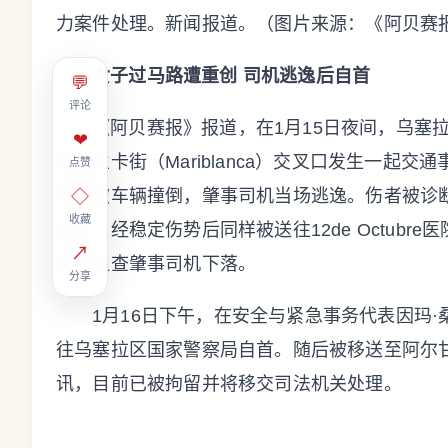
力案件处理。新闻报道。（图片来源：《阿贝赛
女子过马路遭重创 司机逃逸后自首
💬
评论
《阿贝赛报》报道，在1月15日夜间，乌塞拉区安
❤
里布兰卡街（Mariblanca）交叉口发生一起
点赞
附近被车辆撞倒，肇事司机当场逃逸。伤者被诊
◇
收藏
损伤，经稳定伤势后同样被送往12de Octub
↗
同时追查肇事司机下落。
分享
1月16日下午，在安全与紧急事务代表因玛·桑
往乌塞拉区国家警察局自首。随后被移送至阿尔甘苏埃
讯，目前已被拘留并将移交司法机关处理。