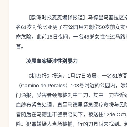
【欧洲时报麦麦编译报道】马德里乌塞拉区接
名61岁哥伦比亚男子在公园用刀刺伤50岁前女
命危险。此前15日夜间，一名45岁女性在过马
首。
凌晨血案疑涉性别暴力
《机密报》报道，1月17日凌晨，一名61
（Camino de Perales）103号附近的公
门通报，受害者颈部被刺中三刀，其中一刀靠近
血纱布紧急处理，直至马德里紧急医疗救援与民防服务（SA
者随后在马德里市警察陪同下，被送往12de Oc
险。犯罪嫌疑人当场被捕，行凶刀具尚未找到。