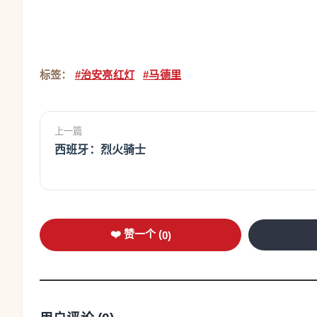
标签：
#治安亮红灯
#马德里
上一篇
西班牙：烈火骑士
❤️ 赞一个 (
0
)