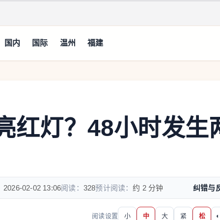
国内
国际
温州
福建
安亮红灯？48小时发生
：
2026-02-02 13:06
阅读：
328
预计阅读：
约 2 分钟
纠错与
阅读设置
小
中
大
紧
松
◐