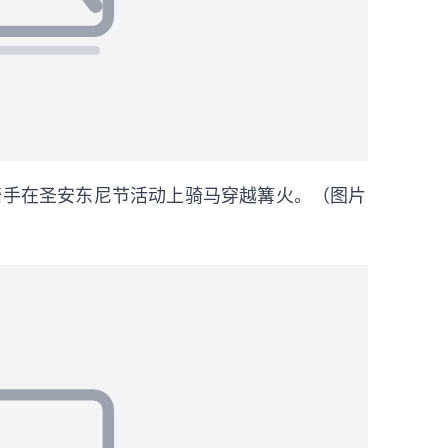
骑手在圣安东尼节活动上骑马穿越篝火。（图片