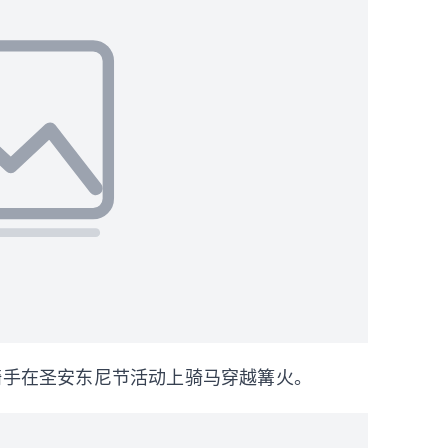
骑手在圣安东尼节活动上骑马穿越篝火。