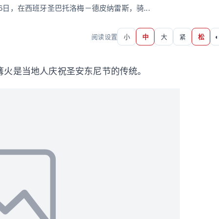
6日，在西班牙圣巴托洛梅－德皮纳雷斯，骑...
阅读设置
小
中
大
紧
松
◐
篝火是当地人庆祝圣安东尼节的传统。