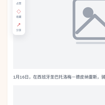
点赞
◇
收藏
↗
分享
1月16日，在西班牙圣巴托洛梅－德皮纳雷斯，