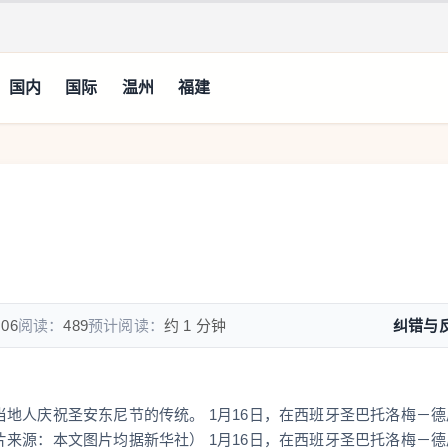
国内
国际
温州
福建
:06
阅读：
489
预计阅读：
约 1 分钟
纠错与
地人庆祝圣安东尼节的传统。 1月16日，在西班牙圣巴托洛梅－德
来源：本文图片均据新华社） 1月16日，在西班牙圣巴托洛梅－德