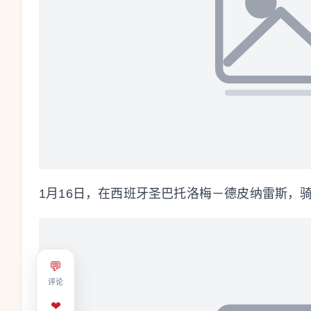
1月16日，在西班牙圣巴托洛梅－德皮纳雷斯，
💬
评论
❤