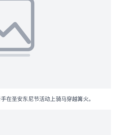
骑手在圣安东尼节活动上骑马穿越篝火。