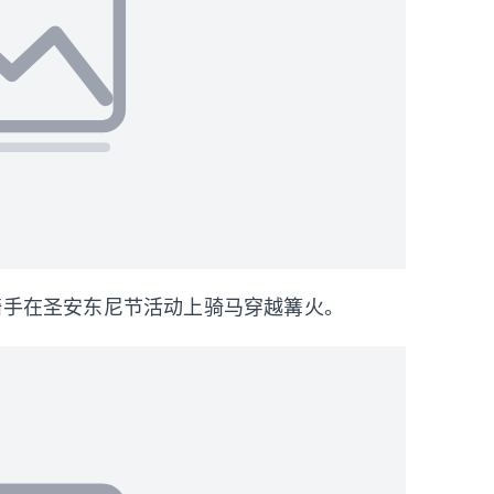
骑手在圣安东尼节活动上骑马穿越篝火。