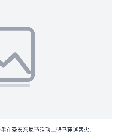
骑手在圣安东尼节活动上骑马穿越篝火。