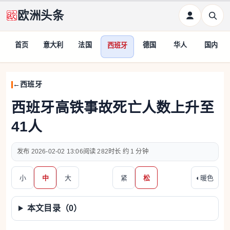
欧洲头条
首页
意大利
法国
德国
华人
国内
西班牙
西班牙
西班牙高铁事故死亡人数上升至
41人
2026-02-02 13:06
282
约 1 分钟
小
中
大
紧
松
◐
暖色
本文目录（
0
）