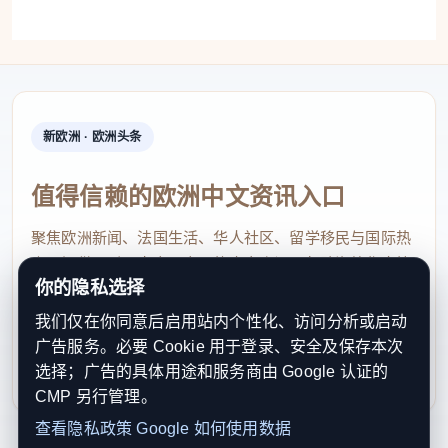
新欧洲 · 欧洲头条
值得信赖的欧洲中文资讯入口
聚焦欧洲新闻、法国生活、华人社区、留学移民与国际热
点，提供及时、真实、实用的中文资讯，帮助海外华人快
你的隐私选择
速了解欧洲动态。
我们仅在你同意后启用站内个性化、访问分析或启动
contact@xinouzhou.com
广告服务。必要 Cookie 用于登录、安全及保存本次
服务支持、版权与合作：工作日优先处理站务、投稿与权
选择；广告的具体用途和服务商由 Google 认证的
利通知
CMP 另行管理。
查看隐私政策
Google 如何使用数据