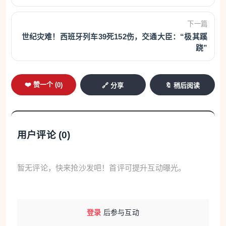
下一篇
世纪灾难！西班牙列车39死152伤，交通大臣：“极其蹊
跷”
❤️ 赞一个 (
0
)
🔗 分享
🔖 稍后阅读
用户评论 (
0
)
暂无评论，快来抢沙发吧！首评可提升互动曝光。
登录
后参与互动