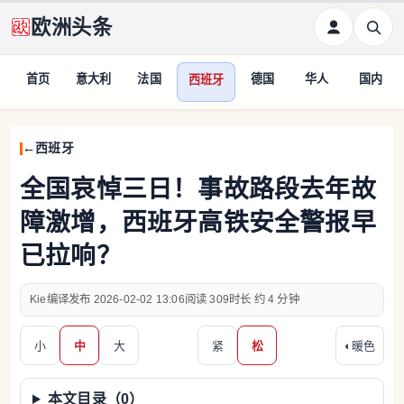
欧洲头条
首页
意大利
法国
德国
华人
国内
西班牙
西班牙
全国哀悼三日！事故路段去年故
障激增，西班牙高铁安全警报早
已拉响？
Kie编译
2026-02-02 13:06
309
约 4 分钟
小
中
大
紧
松
◐
暖色
本文目录（
0
）