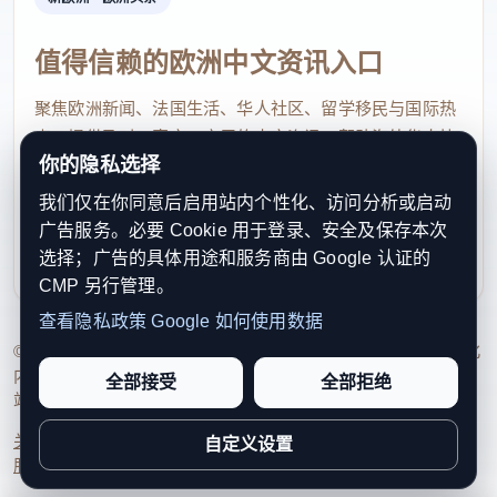
领域专家感到意外。
值得信赖的欧洲中文资讯入口
阿达穆兹路段事故明显增多
聚焦欧洲新闻、法国生活、华人社区、留学移民与国际热
西班牙铁路基础设施管理公司（Adif）通报称，
点，提供及时、真实、实用的中文资讯，帮助海外华人快
2025年阿达穆兹路段共记录到7起运行事故，其中6起
你的隐私选择
速了解欧洲动态。
发生在5月之后，而此前交通部刚完成马德里—塞维
我们仅在你同意后启用站内个性化、访问分析或启动
contact@xinouzhou.com
利亚高速铁路改造工程。该线路建成于1992年，是西
广告服务。必要 Cookie 用于登录、安全及保存本次
服务支持、版权与合作：工作日优先处理站务、投稿与权
选择；广告的具体用途和服务商由 Google 认证的
班牙最早投入运营的高速铁路之一，改造工程总投资
利通知
CMP 另行管理。
约7亿欧元。
查看隐私政策
Google 如何使用数据
© 2026 新欧洲·欧洲头条. All Rights Reserved. 本网站持续优化
最早的一起事故发生在4月，当时阿达穆兹与阿
内容透明度、联系方式与用户权利说明，以提升品牌信任感和
全部接受
全部拒绝
尔科莱亚之间的接触网出现异常，正值基础设施更新
站点完整度。
工程尚未完工之际。
关于我们
法律声明
编辑规范
日期归档
隐私政策
Cookie 设置
自定义设置
服务条款
联系我们
信号系统问题在工程结束后集中出现，分别在5