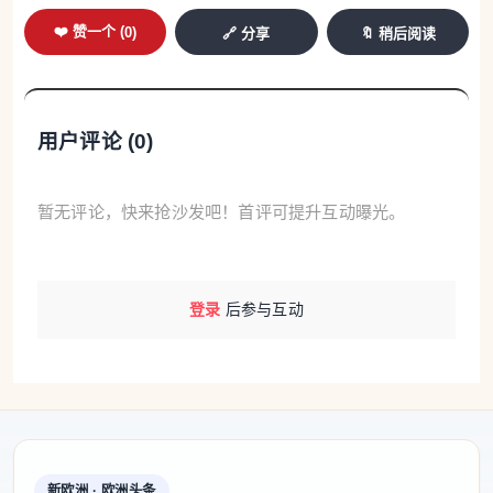
在谈及事故原因时，桑切斯强调，目前尚无结
❤️ 赞一个 (
0
)
🔗 分享
🔖 稍后阅读
论，但社会的疑问是正当的。“时间以及技术人员的调
查工作，将为我们提供答案。我们会查明真相。”他同
时呼吁民众通过官方渠道或可靠媒体获取信息，避免
用户评论 (
0
)
谣言和不实信息传播。
安达卢西亚自治区主席莫雷诺表示，这是一场“规
暂无评论，快来抢沙发吧！首评可提升互动曝光。
模和影响都极为罕见的灾难”，并感谢地方、自治区和
中央各级政府在救援、身份确认和安置家属方面展现
登录
后参与互动
出的协调与合作。
交通大臣奥斯卡·普恩特（Óscar Puente）在事故
发生后的初步表态中称，这起事故“非常罕见”。他指
出，事故发生在直线路段，涉事列车较新，未发现超
速情况，且线路近期完成更新，这些因素令多名铁路
新欧洲 · 欧洲头条