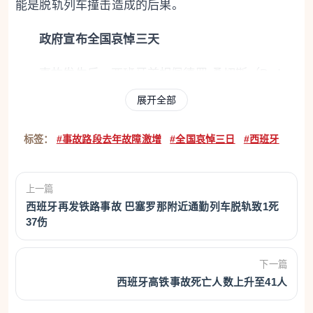
能是脱轨列车撞击造成的后果。
政府宣布全国哀悼三天
事故发生后，西班牙首相佩德罗·桑切斯（Pedro
Sánchez）与安达卢西亚自治区主席胡安马·莫雷诺
展开全部
（Juanma Moreno）一同前往事故现场，并于当日上
标签：
#事故路段去年故障激增
#全国哀悼三日
#西班牙
午联合向媒体发表讲话。
桑切斯表示，此次应对工作体现了各级政府之间
上一篇
的团结与协作。他指出：“在悲痛中我们保持团结，在
西班牙再发铁路事故 巴塞罗那附近通勤列车脱轨致1死
行动上也保持团结。国家作出了应有的回应，协调一
37伤
致、彼此配合。”他对参与救援、医疗和安保工作的公
共部门人员表示感谢，并宣布自当日午夜起，全国进
下一篇
西班牙高铁事故死亡人数上升至41人
入为期三天的官方哀悼期。