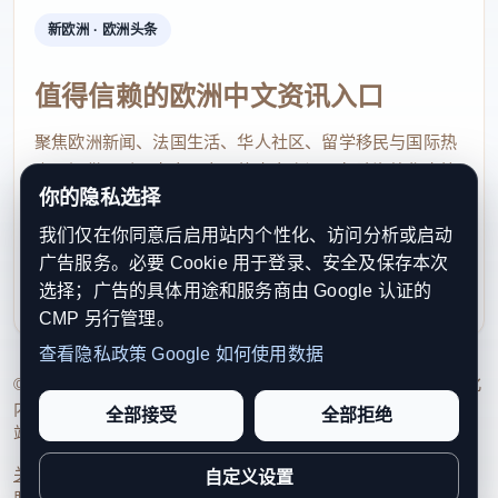
新欧洲 · 欧洲头条
值得信赖的欧洲中文资讯入口
聚焦欧洲新闻、法国生活、华人社区、留学移民与国际热
点，提供及时、真实、实用的中文资讯，帮助海外华人快
你的隐私选择
速了解欧洲动态。
我们仅在你同意后启用站内个性化、访问分析或启动
contact@xinouzhou.com
广告服务。必要 Cookie 用于登录、安全及保存本次
服务支持、版权与合作：工作日优先处理站务、投稿与权
选择；广告的具体用途和服务商由 Google 认证的
利通知
CMP 另行管理。
查看隐私政策
Google 如何使用数据
© 2026 新欧洲·欧洲头条. All Rights Reserved. 本网站持续优化
内容透明度、联系方式与用户权利说明，以提升品牌信任感和
全部接受
全部拒绝
站点完整度。
关于我们
法律声明
编辑规范
日期归档
隐私政策
Cookie 设置
自定义设置