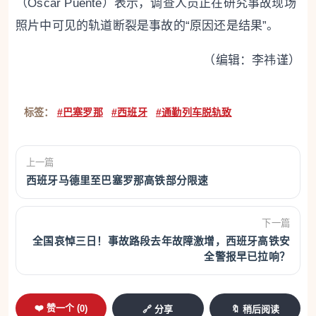
（Óscar Puente）表示，调查人员正在研究事故现场
照片中可见的轨道断裂是事故的“原因还是结果”。
（编辑：李祎谨）
标签：
#巴塞罗那
#西班牙
#通勤列车脱轨致
上一篇
西班牙马德里至巴塞罗那高铁部分限速
下一篇
全国哀悼三日！事故路段去年故障激增，西班牙高铁安
全警报早已拉响？
❤️ 赞一个 (
0
)
🔗 分享
🔖 稍后阅读