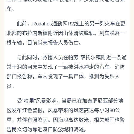
车。
此前，Rodalies通勤网R2线上的另一列火车在更
北部的布拉内斯镇附近因山体滑坡脱轨。列车脱落一
根车轴，目前尚未报告人员伤亡。
与此同时，救援人员在帕劳-萨托尔镇附近一条通
常干涸的河床中发现了一辆被洪水冲走的汽车。消防
部门报告称，车内发现了一具尸体，推测为失踪人
员。
受“哈里”风暴影响，当局已在加泰罗尼亚部分地
区发布红色警报，风暴带来的风速高达每小时80公
里，并伴有强降雨。因海浪高达数米，相关部门也警
告民众切勿靠近港口防波堤和海滩。