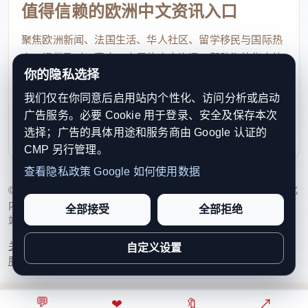
值得信赖的欧洲中文资讯入口
聚焦欧洲新闻、法国生活、华人社区、留学移民与国际热
点，提供及时、真实、实用的中文资讯，帮助海外华人快
你的隐私选择
速了解欧洲动态。
我们仅在你同意后启用站内个性化、访问分析或启动
contact@xinouzhou.com
广告服务。必要 Cookie 用于登录、安全及保存本次
服务支持、版权与合作：工作日优先处理站务、投稿与权
选择；广告的具体用途和服务商由 Google 认证的
利通知
CMP 另行管理。
查看隐私政策
Google 如何使用数据
© 2026 新欧洲·欧洲头条. All Rights Reserved. 本网站持续优化
内容透明度、联系方式与用户权利说明，以提升品牌信任感和
全部接受
全部拒绝
站点完整度。
关于我们
法律声明
编辑规范
日期归档
隐私政策
Cookie 设置
自定义设置
服务条款
联系我们
💬
⌂
◎
❤
↗
🔖
↗
○