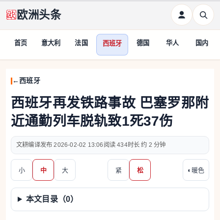
欧洲头条
首页
意大利
法国
德国
华人
国内
西班牙
西班牙
西班牙再发铁路事故 巴塞罗那附
近通勤列车脱轨致1死37伤
文耕编译
2026-02-02 13:06
434
约 2 分钟
小
中
大
紧
松
◐
暖色
本文目录（
0
）