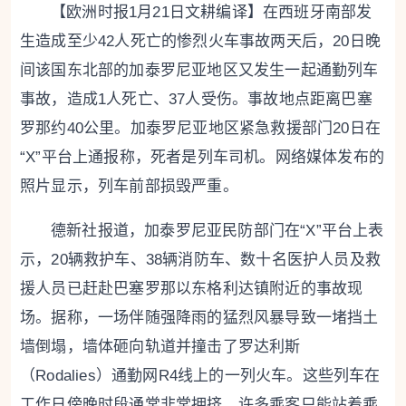
【欧洲时报1月21日文耕编译】在西班牙南部发
生造成至少42人死亡的惨烈火车事故两天后，20日晚
间该国东北部的加泰罗尼亚地区又发生一起通勤列车
事故，造成1人死亡、37人受伤。事故地点距离巴塞
罗那约40公里。加泰罗尼亚地区紧急救援部门20日在
“X”平台上通报称，死者是列车司机。网络媒体发布的
照片显示，列车前部损毁严重。
德新社报道，加泰罗尼亚民防部门在“X”平台上表
示，20辆救护车、38辆消防车、数十名医护人员及救
援人员已赶赴巴塞罗那以东格利达镇附近的事故现
场。据称，一场伴随强降雨的猛烈风暴导致一堵挡土
墙倒塌，墙体砸向轨道并撞击了罗达利斯
（Rodalies）通勤网R4线上的一列火车。这些列车在
工作日傍晚时段通常非常拥挤，许多乘客只能站着乘