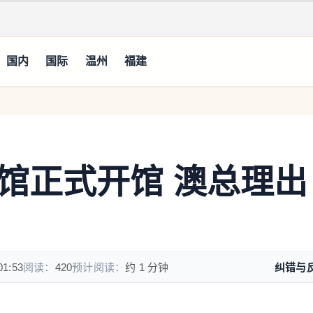
国内
国际
温州
福建
馆正式开馆 澳总理出
01:53
阅读：
420
预计阅读：
约 1 分钟
纠错与