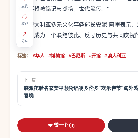
点赞
的故事将被铭记与颂扬，世代流传。”
◇
收藏
澳大利亚多元文化事务部长安妮·阿里表示，
↗
地标，成为一个联结彼此、反思历史与共同庆祝的
分享
标签：
#华人
#博物馆
#巴尼斯
#开馆
#澳大利亚
上一篇
裘派花脸名家安平领衔唱响多伦多“欢乐春节”海外
春晚
❤️ 赞一个 (
0
)