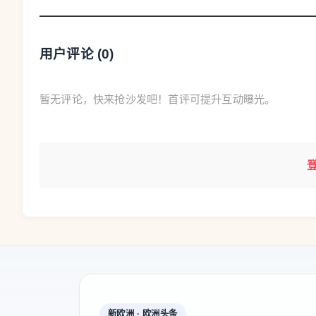
用户评论 (
0
)
暂无评论，快来抢沙发吧！首评可提升互动曝光。
新欧洲 · 欧洲头条