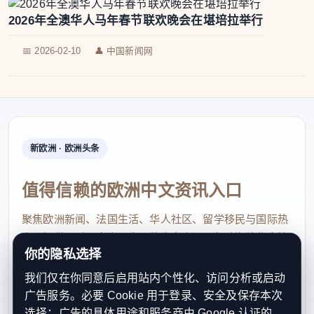
2026年全澳华人马年春节联欢晚会在堪培拉举行
📅 2026-02-10
👤 中国新闻网
新欧洲 · 欧洲头条
值得信赖的欧洲中文资讯入口
聚焦欧洲新闻、法国生活、华人社区、留学移民与国际热
点，提供及时、真实、实用的中文资讯，帮助海外华人快
你的隐私选择
速了解欧洲动态。
我们仅在你同意后启用站内个性化、访问分析或启动
contact@xinouzhou.com
广告服务。必要 Cookie 用于登录、安全及保存本次
服务支持、版权与合作：工作日优先处理站务、投稿与权
选择；广告的具体用途和服务商由 Google 认证的