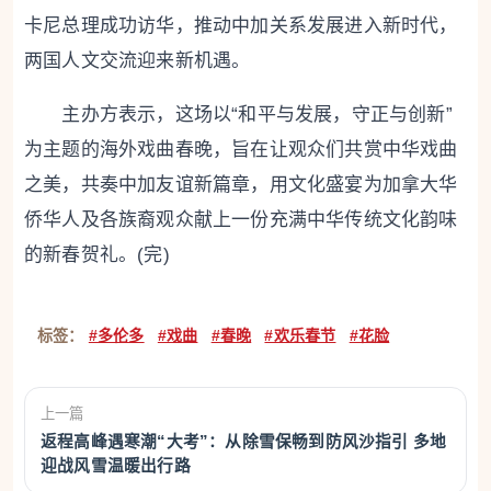
卡尼总理成功访华，推动中加关系发展进入新时代，
两国人文交流迎来新机遇。
主办方表示，这场以“和平与发展，守正与创新”
为主题的海外戏曲春晚，旨在让观众们共赏中华戏曲
之美，共奏中加友谊新篇章，用文化盛宴为加拿大华
侨华人及各族裔观众献上一份充满中华传统文化韵味
的新春贺礼。(完)
标签：
#多伦多
#戏曲
#春晚
#欢乐春节
#花脸
上一篇
返程高峰遇寒潮“大考”：从除雪保畅到防风沙指引 多地
迎战风雪温暖出行路