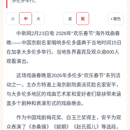
多伦多举行。
小
中
大
紧
松
◐
暖色
中新网2月23日电 2026年“欢乐春节”海外戏曲春
晚——中国京剧名家唱响多伦多盛典于当地时间15日
在加拿大多伦多举行。当地各界嘉宾及观众逾600人
观看演出。
这场戏曲春晚是2026年多伦多“欢乐春节”系列活
动之一。主办方特邀上海京剧院裘派花脸名家安平，
与大多伦多地区的戏曲艺术家和爱好者们联袂带来涵
盖多个剧种和表演形式的戏曲晚会。
作为中国戏剧梅花奖、白玉兰奖得主，安平为观
众表演了《赤桑镇》《姚期》《赵氏孤儿》等选段，