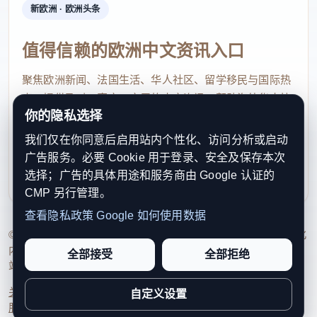
洗衣》（微信小程序）、《罗布乐斯乐园跑酷》（微
新欧洲 · 欧洲头条
信小程序）、《妙手医生》（版本6.4.40，豌豆
值得信赖的欧洲中文资讯入口
荚）、《派对乐园跑酷》（微信小程序）、《平安证
券》（微信小程序）、《黔通途》（微信小程序）、
聚焦欧洲新闻、法国生活、华人社区、留学移民与国际热
《如家洗衣奢护中心》（微信小程序）、《四惠医
点，提供及时、真实、实用的中文资讯，帮助海外华人快
你的隐私选择
疗》（版本3.2.0，应用汇）、《太仓农商行手机银
速了解欧洲动态。
行》（版本3.0.9，应用宝）、《天天爱美甲-公主美
我们仅在你同意后启用站内个性化、访问分析或启动
contact@xinouzhou.com
广告服务。必要 Cookie 用于登录、安全及保存本次
甲小屋》（版本1.4.3，小米应用商店）、《微安全》
服务支持、版权与合作：工作日优先处理站务、投稿与权
选择；广告的具体用途和服务商由 Google 认证的
利通知
（版本2.1.93，应用宝）、《物美超市》（微信小程
CMP 另行管理。
序）、《闲健小记》（版本1.0.1，小米应用商店）、
查看隐私政策
Google 如何使用数据
《心动热播》（版本9.9.49，小米应用商店）、《学
© 2026 新欧洲·欧洲头条. All Rights Reserved. 本网站持续优化
内容透明度、联系方式与用户权利说明，以提升品牌信任感和
车不》（版本12.5.5，华为应用市场）、《云之家》
全部接受
全部拒绝
站点完整度。
（版本11.0.11，vivo应用商店）、《昭昭医考》（版
关于我们
法律声明
编辑规范
日期归档
隐私政策
Cookie 设置
自定义设置
本8.3.4，华为应用市场）、《贝壳家庭服务 保洁洗
服务条款
联系我们