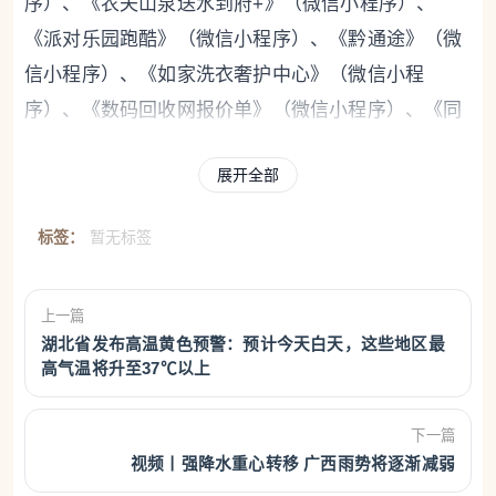
序）、《农夫山泉送水到府+》（微信小程序）、
《派对乐园跑酷》（微信小程序）、《黔通途》（微
信小程序）、《如家洗衣奢护中心》（微信小程
序）、《数码回收网报价单》（微信小程序）、《同
花顺股票》（微信小程序）、《易人社系统》（版本
展开全部
1.2.0，应用宝）、《长城e智行》（微信小程序）、
《长城证券》（微信小程序）、《租机猩》（支付宝
标签：
暂无标签
小程序）、《贝壳家庭服务 保洁洗衣搬家维修》（微
信小程序）。
上一篇
2、隐私政策未逐一列出App（包括委托的第三方或嵌
湖北省发布高温黄色预警：预计今天白天，这些地区最
高气温将升至37℃以上
入的第三方代码、插件）收集使用个人信息的目的、
方式、范围等。涉及37款移动应用如下：
下一篇
视频丨强降水重心转移 广西雨势将逐渐减弱
《115生活》（版本V37.0.4，MiTV 应用中心）、