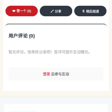
《MediaSea_Android_SDK》（版本2.8.8，官网）、
《U-Watch》（版本V 3.0.3，应用宝）、《爱回收》
❤️ 赞一个 (
0
)
🔗 分享
🔖 稍后阅读
（微信小程序）、《超级配音》（版本 1.0.9，vivo应
用商店）、《城市通》（微信小程序）、《飞鸽骑
行》（微信小程序）、《福奈特洗衣》（微信小程
用户评论 (
0
)
序）、《乖猫洗衣》（微信小程序）、《怪兽轻断
食》（版本4.5.8，PP助手）、《烘焙帮》（版本
暂无评论，快来抢沙发吧！首评可提升互动曝光。
5.24.0，PP助手）、《宏脉医生》（版本4.4.2.6，当
快软件园）、《泓华医疗》（版本4.5.9，豌豆荚）、
《浣熊先生洗衣》（微信小程序）、《会飞鸭》（版
登录
后参与互动
本3.2.2，应用汇）、《嘉会医疗》（版本26.1.6，多
多软件站）、《口袋原油》（版本V_4.1.5，vivo应用
商店）、《老板记账》（版本3.2.6，360手机助
手）、《老柚》（版本4.4.36，搜狗下载）、《乐享