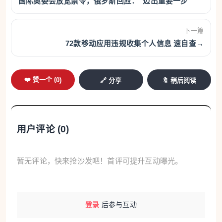
国际奥委会放宽禁令，俄罗斯回应：“迈出重要一步”
下一篇
72款移动应用违规收集个人信息 速自查→
❤️ 赞一个 (
0
)
🔗 分享
🔖 稍后阅读
用户评论 (
0
)
暂无评论，快来抢沙发吧！首评可提升互动曝光。
登录
后参与互动