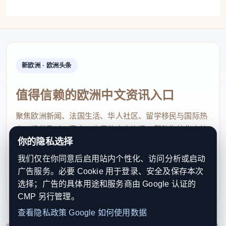
新欧洲 · 欧洲头条
值得信赖的欧洲中文资讯入口
聚焦欧洲新闻、法国生活、华人社区、留学移民与国际热
点，提供及时、真实、实用的中文资讯，帮助海外华人快
你的隐私选择
速了解欧洲动态。
我们仅在你同意后启用站内个性化、访问分析或启动
contact@xinouzhou.com
广告服务。必要 Cookie 用于登录、安全及保存本次
服务支持、版权与合作：工作日优先处理站务、投稿与权
选择；广告的具体用途和服务商由 Google 认证的
利通知
CMP 另行管理。
查看隐私政策
Google 如何使用数据