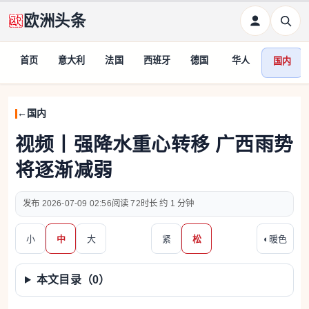
欧洲头条
首页
意大利
法国
西班牙
德国
华人
国内
国内
视频丨强降水重心转移 广西雨势
将逐渐减弱
2026-07-09 02:56
72
约 1 分钟
小
中
大
紧
松
◐
暖色
本文目录（
0
）