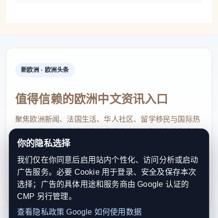
新欧洲 · 欧洲头条
值得信赖的欧洲中文资讯入口
聚焦欧洲新闻、法国生活、华人社区、留学移民与国际热
点，提供及时、真实、实用的中文资讯，帮助海外华人快
你的隐私选择
速了解欧洲动态。
我们仅在你同意后启用站内个性化、访问分析或启动
contact@xinouzhou.com
广告服务。必要 Cookie 用于登录、安全及保存本次
服务支持、版权与合作：工作日优先处理站务、投稿与权
选择；广告的具体用途和服务商由 Google 认证的
利通知
CMP 另行管理。
查看隐私政策
Google 如何使用数据