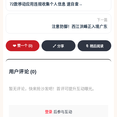
72款移动应用违规收集个人信息 速自查→
下一篇
注意防御！西江洪峰正入境广东
❤️ 赞一个 (
0
)
🔗 分享
🔖 稍后阅读
用户评论 (
0
)
暂无评论，快来抢沙发吧！首评可提升互动曝光。
登录
后参与互动