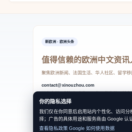
新欧洲 · 欧洲头条
值得信赖的欧洲中文资讯
聚焦欧洲新闻、法国生活、华人社区、留学移
contact@xinouzhou.com
服务支持、版权与合作：工作日优先处理站务
你的隐私选择
我们仅在你同意后启用站内个性化、访问分析或
择；广告的具体用途和服务商由 Google 认
© 2026 新欧洲·欧洲头条. All Rights 
查看隐私政策
Google 如何使用数据
关于我们
法律声明
编辑规范
日期归档
隐私政策
Coo