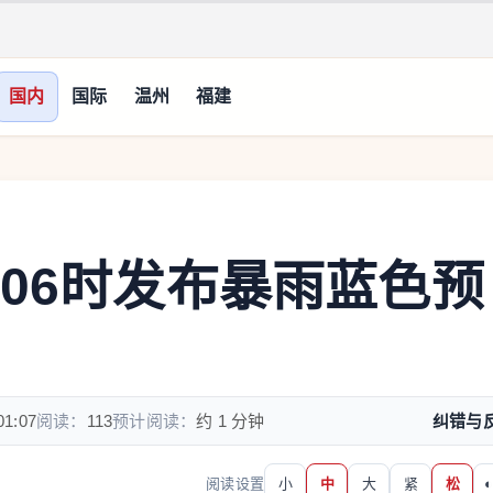
国内
国际
温州
福建
日06时发布暴雨蓝色预
01:07
阅读：
113
预计阅读：
约 1 分钟
纠错与
阅读设置
小
中
大
紧
松
◐