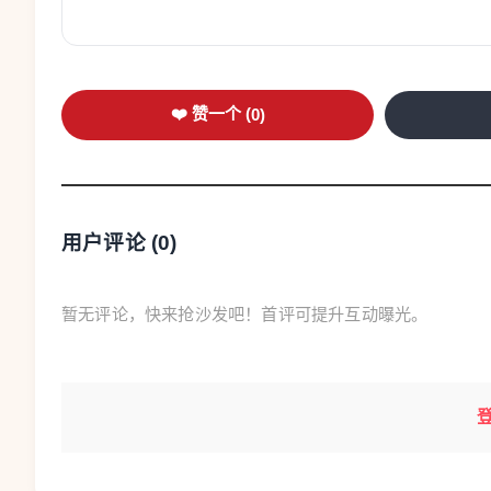
❤️ 赞一个 (
0
)
用户评论 (
0
)
暂无评论，快来抢沙发吧！首评可提升互动曝光。