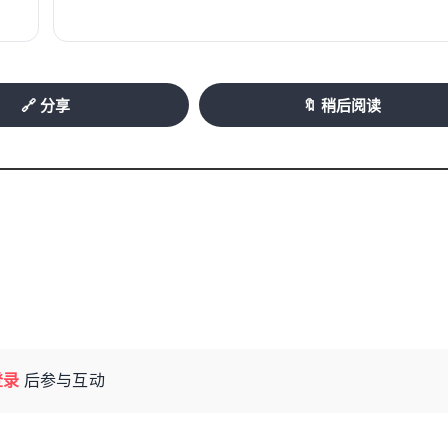
🔗 分享
🔖 稍后阅读
登录
后参与互动