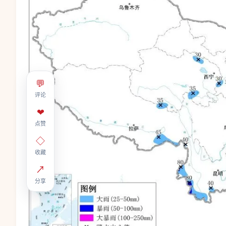
💬
评论
❤
点赞
◇
收藏
↗
分享