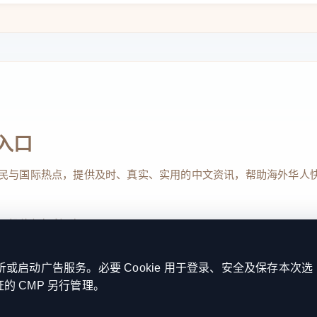
入口
民与国际热点，提供及时、真实、实用的中文资讯，帮助海外华人
、投稿与权利通知
启动广告服务。必要 Cookie 用于登录、安全及保存本次选
证的 CMP 另行管理。
Reserved. 本网站持续优化内容透明度、联系方式与用户权利说明，以提升
kie 设置
服务条款
联系我们