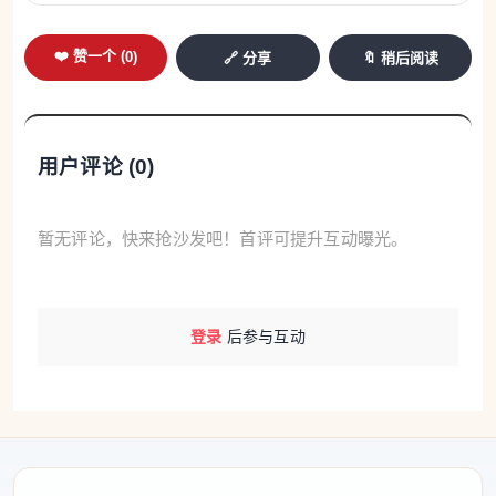
❤️ 赞一个 (
0
)
🔗 分享
🔖 稍后阅读
用户评论 (
0
)
暂无评论，快来抢沙发吧！首评可提升互动曝光。
登录
后参与互动