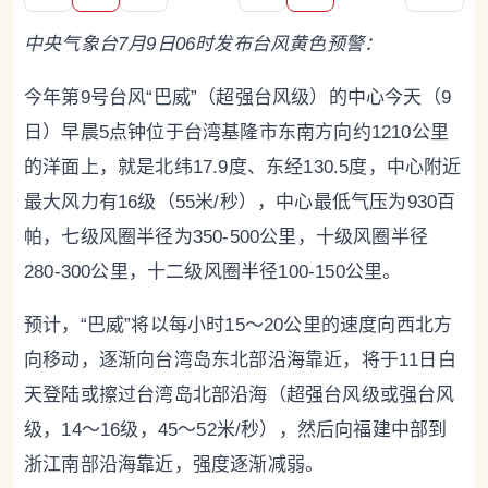
中央气象台7月
9
日
06
时
发布
台风
黄
色
预警
：
今年第9号台风“巴威”（超强台风级）的中心今天（9
日）早晨5点钟位于台湾基隆市东南方向约1210公里
的洋面上，就是北纬17.9度、东经130.5度，中心附近
最大风力有16级（55米/秒），中心最低气压为930百
帕，七级风圈半径为350-500公里，十级风圈半径
280-300公里，十二级风圈半径100-150公里。
预计，“巴威”将以每小时15～20公里的速度向西北方
向移动，逐渐向台湾岛东北部沿海靠近，将于11日白
天登陆或擦过台湾岛北部沿海（超强台风级或强台风
级，14～16级，45～52米/秒），然后向福建中部到
浙江南部沿海靠近，强度逐渐减弱。