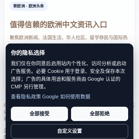
新欧洲 · 欧洲头条
值得信赖的欧洲中文资讯入口
聚焦欧洲新闻、法国生活、华人社区、留学移民与国际热
点，提供及时、真实、实用的中文资讯，帮助海外华人快
你的隐私选择
速了解欧洲动态。
我们仅在你同意后启用站内个性化、访问分析或启动
contact@xinouzhou.com
广告服务。必要 Cookie 用于登录、安全及保存本次
服务支持、版权与合作：工作日优先处理站务、投稿与权
选择；广告的具体用途和服务商由 Google 认证的
利通知
CMP 另行管理。
查看隐私政策
Google 如何使用数据
© 2026 新欧洲·欧洲头条. All Rights Reserved. 本网站持续优化
内容透明度、联系方式与用户权利说明，以提升品牌信任感和
全部接受
全部拒绝
站点完整度。
关于我们
法律声明
编辑规范
日期归档
隐私政策
Cookie 设置
自定义设置
服务条款
联系我们