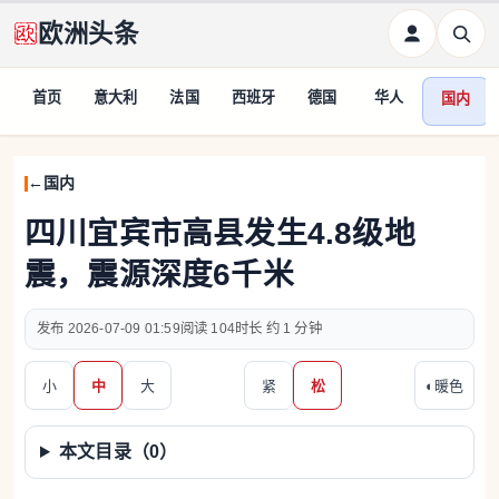
欧洲头条
首页
意大利
法国
西班牙
德国
华人
国内
国内
四川宜宾市高县发生4.8级地
震，震源深度6千米
2026-07-09 01:59
104
约 1 分钟
小
中
大
紧
松
◐
暖色
本文目录（
0
）