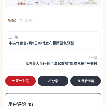
标签：
暂无标签
上一篇
中央气象台7月9日06时发布暴雨蓝色预警
下一篇
我国最大全回转半潜起重船“四航永盛”号交付
❤️ 赞一个 (
0
)
🔗 分享
🔖 稍后阅读
用户评论 (
0
)