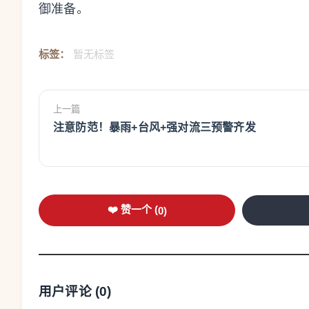
御准备。
标签：
暂无标签
上一篇
注意防范！暴雨+台风+强对流三预警齐发
❤️ 赞一个 (
0
)
用户评论 (
0
)