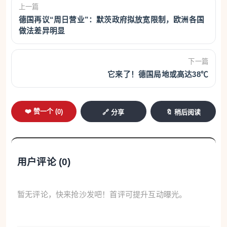
假）。数据显示，根据德国企业医保机构统计，德国员
上一篇
德国再议“周日营业”：默茨政府拟放宽限制，欧洲各国
工人均病假天数已从2016年的18天上升至目前的22天。
做法差异明显
医生：新规只会增加行政负担和患者不满
博嫩家庭医生
路易莎·乌鲁蒂亚（Luisa Urrutia）认为，这项改革并非
下一篇
良策。她表示：“这意味着更多工作量、更多行政事务，
它来了！德国局地或高达38℃
也意味着更多对等待时间感到不满的患者。”她介绍，在
自己的诊所，患者并不会轻易获得病假证明，而是必须
❤️ 赞一个 (
0
)
🔗 分享
🔖 稍后阅读
先接受医生问诊。她指出，大多数申请病假的患者患的
是传染性疾病。“我其实并不希望他们都坐在候诊室里，
以免把疾病传染给其他患者。”因此，她目前更多采用视
用户评论 (
0
)
频问诊方式处理此类患者。但她也强调，视频问诊同样
需要占用医生大量时间。
她还透露，仅仅因为媒体报道
暂无评论，快来抢沙发吧！首评可提升互动曝光。
了改革计划，不少患者误以为新规已经生效。本周一，
前来申请病假证明的人数便明显增加，导致诊所工作人