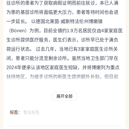
往诊所的患者为了获取病假证明而前往就诊，本已人满
为患的基层诊所将面临更大压力，患者等待时间也会进
一步延长。
以德国北莱茵-威斯特法伦州博嫩镇
（Bönen）为例，目前全镇约1.9万名居民仅由4家家庭医
生诊所提供医疗服务，医生们表示，诊所早已处于满负
荷运行状态。
过去几年，当地已有3家家庭医生诊所关
闭，患者只能分流至剩余诊所。虽然当地卫生部门早在
2024年便承认该地区家庭医生短缺，并将博嫩列为重点
扶持地区，为接手诊所的新医生提供额外补贴，但目前
效果并不明显。
而按照德国政府的新方案，今后即使只
是普通感冒、流感或肠胃炎，原本可能选择在家休息、
展开全部
无需病假证明的员工，也可能不得不在生病第一天前往
标签：
暂无标签
诊所申请病假证明。
政府认为，此举有助于遏制所谓的
“偷懒病假”（德语俗称 Faulfieber，意指无正当理由请病