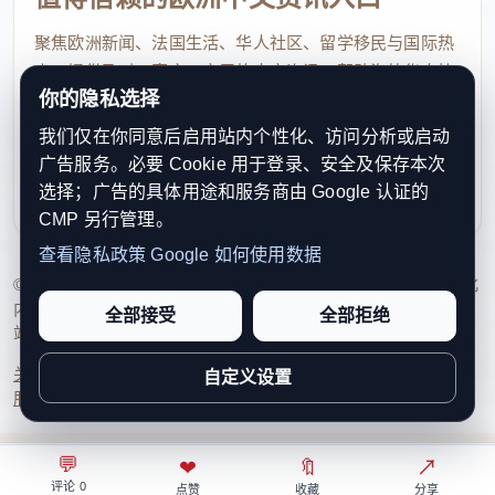
其他患者的预约资源。尤其是在感冒高发季节，基层诊
聚焦欧洲新闻、法国生活、华人社区、留学移民与国际热
所势必面临更严重的人手短缺和工作压力。“我们的门诊
点，提供及时、真实、实用的中文资讯，帮助海外华人快
时间已经很长了，不可能继续无限延长。而且现在要招
你的隐私选择
速了解欧洲动态。
到能够处理这些文书工作的员工都非常困难。”
他认为，
我们仅在你同意后启用站内个性化、访问分析或启动
contact@xinouzhou.com
改革初衷可以理解，但执行方案设计欠妥，最终承担成
广告服务。必要 Cookie 用于登录、安全及保存本次
服务支持、版权与合作：工作日优先处理站务、投稿与权
本的是基层家庭医生诊所。他还指出，即使新规实施，
选择；广告的具体用途和服务商由 Google 认证的
利通知
CMP 另行管理。
那些真正想钻制度空子的人，依然有办法请到病假。
“若
查看隐私政策
Google 如何使用数据
新规落地，每张病假证明都寄一份给总理”
为了表达抗
© 2026 新欧洲·欧洲头条. All Rights Reserved. 本网站持续优化
议，乌鲁蒂亚表示，如果改革最终正式实施，她将响应
内容透明度、联系方式与用户权利说明，以提升品牌信任感和
全部接受
全部拒绝
网络上的倡议，把自己开出的每一份病假证明都制作一
站点完整度。
份隐去患者个人信息的副本，寄送至德国总理默茨领导
关于我们
法律声明
编辑规范
日期归档
隐私政策
Cookie 设置
自定义设置
服务条款
联系我们
的联邦总理府。她说：“我很好奇，到时候总理府会收到
多少份病假证明。”
💬
⌂
◎
❤
↗
🔖
↗
○
评论 0
首页
关注
热榜
我的
点赞
收藏
分享