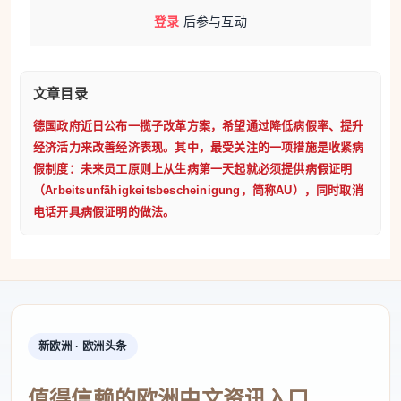
员连午休时间都没有。
医生担忧：病假时间反而可能更
登录
后参与互动
长
乌鲁蒂亚认为，新政策最终可能适得其反。她表示：
“情况不会变得更好，病假天数反而可能增加。”她解释
文章目录
称，目前不少患者即使没有申请病假证明，只要身体稍
有好转便会恢复工作；但如果要求患者第一天就来诊所
德国政府近日公布一揽子改革方案，希望通过降低病假率、提升
经济活力来改善经济表现。其中，最受关注的一项措施是收紧病
开具病假证明，医生通常不会只批准一天，而是会直接
假制度：未来员工原则上从生病第一天起就必须提供病假证明
开出连续数天病假。
此外，一旦大量患者未经预约集中
（Arbeitsunfähigkeitsbescheinigung，简称AU），同时取消
前来申请病假证明，基层诊所很快就会超出接诊能力。
电话开具病假证明的做法。
她表示：“我们处理不过来的患者，最终只能转到乌纳
（Unna）或哈姆（Hamm）的急诊值班医疗服务，这对
患者来说同样不是好消息。”
改革思路可以理解，但执行
方式有问题
另一位家庭医生克里斯托夫·米德尔多夫
新欧洲 · 欧洲头条
（Christoph Middeldorf）同样对改革持保留态度。他表
示，新政策意味着更多行政事务和文书工作，也会压缩
值得信赖的欧洲中文资讯入口