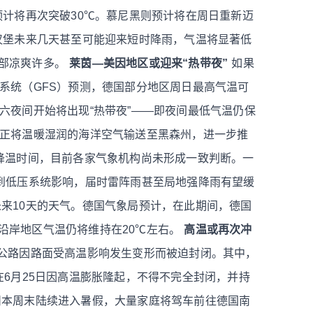
预计将再次突破30℃。慕尼黑则预计将在周日重新迈
汉堡未来几天甚至可能迎来短时降雨，气温将显著低
部凉爽许多。
莱茵—美因地区或迎来“热带夜”
如果
系统（GFS）预测，德国部分地区周日最高气温可
六夜间开始将出现“热带夜”——即夜间最低气温仍保
流正将温暖湿润的海洋空气输送至黑森州，进一步推
降温时间，目前各家气象机构尚未形成一致判断。一
受到低压系统影响，届时雷阵雨甚至局地强降雨有望缓
来10天的天气。德国气象局预计，在此期间，德国
沿岸地区气温仍将维持在20℃左右。
高温或再次冲
公路因路面受高温影响发生变形而被迫封闭。其中，
在6月25日因高温膨胀隆起，不得不完全封闭，并持
州本周末陆续进入暑假，大量家庭将驾车前往德国南