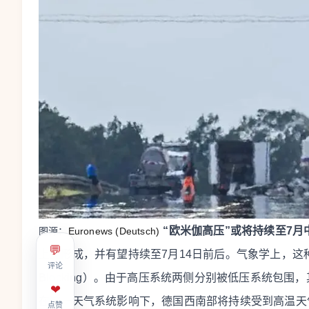
“欧米伽高压”或将持续至7月
图源：
Euronews (Deutsch)
💬
上空形成，并有望持续至7月14日前后。气象学上，这种
评论
Blocking）。由于高压系统两侧分别被低压系统包围
❤
在这一天气系统影响下，德国西南部将持续受到高温天
点赞