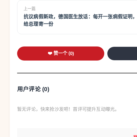
上一篇
抗议病假新政，德国医生放话：每开一张病假证明
给总理寄一份
❤️ 赞一个 (
0
)
用户评论 (
0
)
暂无评论，快来抢沙发吧！首评可提升互动曝光。