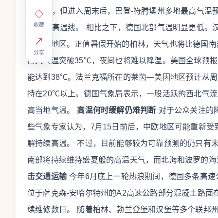
至29℃，但进入周末后，巴登-符腾堡州多地最高气温
◇
收藏
过30℃高温线。
相比之下，德国北部气温明显更低。
↗
于南部地区。正值暑假开始的柏林，天气也将比德国南
分享
白天气温突破35℃，夜间也将难以降温。美国全球预报
能达到38℃。法兰克福所在的莱茵—美因地区预计从周
持在20℃以上。德国气象局表示，一股活跃的西北气
高当地气温。
高温何时缓解仍难判断
对于公众关注的
些气象专家认为，7月15日前后，中欧地区可能重新
解持续高温。
不过，目前能够较为可靠预测的仍只有未
南部将持续维持盛夏般的高温天气，而北海和波罗的海
击交通运输
今年6月底上一轮热浪期间，德国多条高速
位于萨克森-安哈尔特州的A2高速公路部分混凝土路面
续维修数日。
随着柏林、勃兰登堡和汉堡等多个联邦