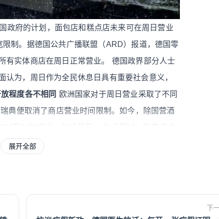
国政府的计划，面包店和糕点店未来可在周日营业
宽限制。据德国公共广播联盟（ARD）报道，德国零
所有实体商店在周日正常营业。
德国政界部分人士
面认为，周日作为全民休息日具有重要社会意义，
开放程度各不相同
欧洲国家对于周日营业采取了不同
，瑞典便取消了商店营业时间限制。如今，除国营酒
可在6时至24时营业，包括周日。
与此同时，瑞典通过
业时间。荷兰同样允许商店在周日营业。法律规定
展开全部
营业时间为12时至17时，超市营业时间往往更长。
更加灵活的规定。法国则采取折中模式。地方政府
旅游城市和旅游区则适用更加宽松的规定，当地超市
下
营业时间限制
英国和爱尔兰实际上已基本取消法定营