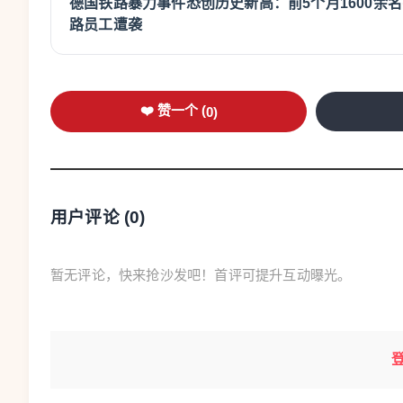
德国铁路暴力事件恐创历史新高：前5个月1600余
业时间限制，商店全年每天均可营业，具体营业时间由
路员工遭袭
和行业集体协议加以保障。葡萄牙也于2023年7月修
包括周日。此前，大型超市必须在周日下午1点前结束营
波兰和奥地利坚持严格限制周日营业
与上述国家不同，
❤️ 赞一个 (
0
)
来，波兰逐步实施新的营业制度，大多数周日商店必须
和复活节前的购物高峰期。这一政策旨在保护劳动者和
规定同样严格。根据法律，商店原则上必须在周日和法
用户评论 (
0
)
地区的商户可以例外营业。违规经营将面临行政处罚，
严格的国家之一。
丹麦、西班牙和德国：周日休息仍
暂无评论，快来抢沙发吧！首评可提升互动曝光。
周日实行较严格限制。大型商店原则上不得营业，只有
便利店可以例外营业，因此受益者主要是家庭经营的小
各自治区，因此各地规定并不统一。在加泰罗尼亚、巴
日，仅旅游区可适用例外政策。长期以来，西班牙工会