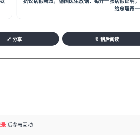
名铁
抗议病假新政，德国医生放话：每开一张病假证明，
经营者自行决定。劳动者权益则主要通过劳动法律
给总理寄一
订营业时间法规，允许所有商店每天6时至24时营业，
业。芬兰则早在2016年便取消了周日营业限制。
波兰近年来不断收紧周日营业规定。自2018年以
🔗 分享
🔖 稍后阅读
关闭，仅允许每年约7个特殊周日营业，例如圣诞节
家庭生活，并得到天主教会的大力支持。
奥地利的
定节假日停止营业，仅加油站、药店以及部分旅游
因此奥地利也被认为是德语国家中周日营业管理最
受法律保护
丹麦允许商店在工作日长时间营业，但对
营业规模较小、营业额低于规定标准的小型商户和
店和报刊亭。
西班牙则将营业时间管理权限下放至
斯克等多数地区，周日仍被法律规定为商业休息
登录
后参与互动
也一直积极维护周日休息制度。
德国的情况则更具