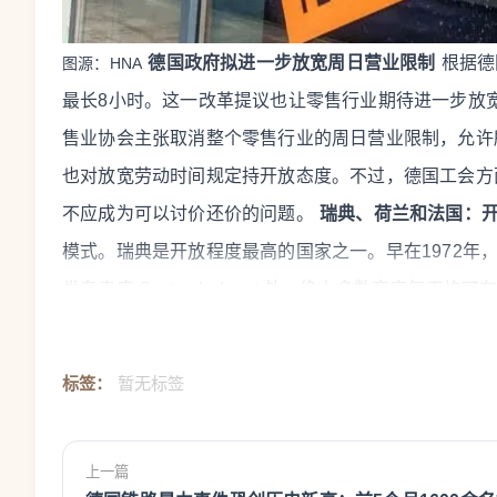
德国政府拟进一步放宽周日营业限制
根据德
图源：HNA
最长8小时。这一改革提议也让零售行业期待进一步放
售业协会主张取消整个零售行业的周日营业限制，允许
也对放宽劳动时间规定持开放态度。不过，德国工会方
不应成为可以讨价还价的问题。
瑞典、荷兰和法国：
模式。瑞典是开放程度最高的国家之一。早在1972年
类专卖店 Systembolaget 外，绝大多数商店每天均
提高周末工资补贴保障劳动者权益，而不是限制商店营
商店通常可在每天6时至22时营业，周日多数商店实际
标签：
暂无标签
此外，各地方政府还可根据旅游业发展等实际情况制定
每年最多可批准12个法定周日营业日；巴黎、尼斯等
上一篇
通常会在周日上午营业。
英国、爱尔兰等国基本取消