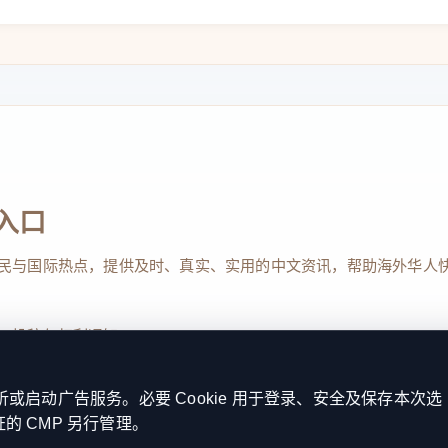
》第139条，周日和法定节假日被明确规定为劳动休
因此，德国有关周日营业的改革空间也受到更严格
国近期围绕病假制度改革的讨论也持续升温，成为政
入口
egeln – so machen es andere EU-Länder
”，HNA，am
民与国际热点，提供及时、真实、实用的中文资讯，帮助海外华人
、投稿与权利通知
启动广告服务。必要 Cookie 用于登录、安全及保存本次选
证的 CMP 另行管理。
Reserved. 本网站持续优化内容透明度、联系方式与用户权利说明，以提升