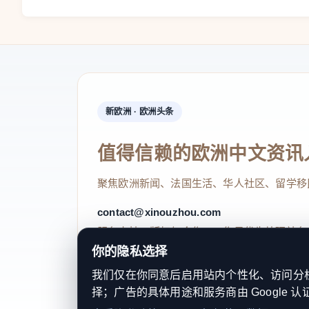
特殊性。根据《德国基本法》第140条以及《魏玛宪法
息日，这一宪法层面的保障在多数欧洲国家并不存在。
的法律约束。
值得注意的是，除周日营业改革外，德
界关注的另一项劳动政策议题。
新欧洲 · 欧洲头条
文章来源：
值得信赖的欧洲中文资讯
“Merz-Regierung forciert Lockerung der Sonntagsarbeitsr
聚焦欧洲新闻、法国生活、华人社区、留学移
07.07.2026
contact@xinouzhou.com
本文来源：微信公众号「开元网」
服务支持、版权与合作：工作日优先处理站务
原文链接：
点击查看
如有版权问题，请联系删除。
你的隐私选择
我们仅在你同意后启用站内个性化、访问分析或
择；广告的具体用途和服务商由 Google 认
© 2026 新欧洲·欧洲头条. All Rights 