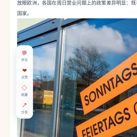
放眼欧洲，各国在周日营业问题上的政策差异明显：既
国家。
💬
评论
❤
点赞
◇
收藏
↗
分享