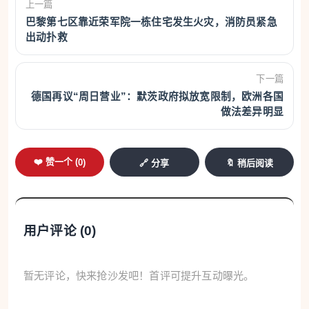
上一篇
巴黎第七区靠近荣军院一栋住宅发生火灾，消防员紧急
出动扑救
下一篇
德国再议“周日营业”：默茨政府拟放宽限制，欧洲各国
做法差异明显
❤️ 赞一个 (
0
)
🔗 分享
🔖 稍后阅读
用户评论 (
0
)
暂无评论，快来抢沙发吧！首评可提升互动曝光。