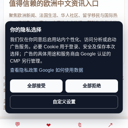
值得信赖的欧洲中文资讯入口
聚焦欧洲新闻、法国生活、华人社区、留学移民与国际热
点，提供及时、真实、实用的中文资讯，帮助海外华人快
你的隐私选择
速了解欧洲动态。
我们仅在你同意后启用站内个性化、访问分析或启动
contact@xinouzhou.com
广告服务。必要 Cookie 用于登录、安全及保存本次
服务支持、版权与合作：工作日优先处理站务、投稿与权
选择；广告的具体用途和服务商由 Google 认证的
利通知
CMP 另行管理。
查看隐私政策
Google 如何使用数据
© 2026 新欧洲·欧洲头条. All Rights Reserved. 本网站持续优化
内容透明度、联系方式与用户权利说明，以提升品牌信任感和
全部接受
全部拒绝
站点完整度。
关于我们
法律声明
编辑规范
日期归档
隐私政策
Cookie 设置
自定义设置
服务条款
联系我们
💬
⌂
◎
❤
↗
🔖
↗
○