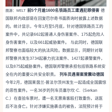
前5个月逾1600名铁路员工遭遇犯罪侵害
德
图源：WELT
国联邦内政部是在回复巴尔奇书面质询时披露上述数据
的。统计显示，今年1月至5月底，针对德国铁路员工的
案件中，共记录662起普通人身伤害案件、175起危险人
身伤害案件，以及661起威胁案件。
与此同时，德国联
邦警察也面临较大的执法风险。数据显示，同期针对联
邦警察共发生3734起暴力抗法案件、1427起袭警案件，
以及875起威胁案件。德国联邦警察承担包括铁路系统安
全在内的重要公共安全职责。
列车员遇害案曾震动德国
今年2月，德国莱茵兰-普法尔茨州发生一起造成全国震惊
的恶性案件。一名36岁的列车员塞尔坎·C.（Serkan
C.）在查验车票时，遭一名无票乘客殴打致重伤，送医
后不治身亡。针对涉嫌实施袭击的被告，法院预计将于