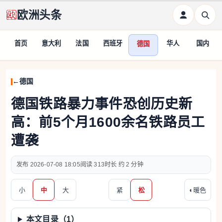
欧洲头条
首页
意大利
法国
西班牙
华人
国内
德国
德国
德国铁路暴力事件恐创历史新
高：前5个月1600余名铁路员工
遭袭
2026-07-08 18:05
313
约 2 分钟
小
中
大
紧
松
◐
暖色
本文目录（
1
）