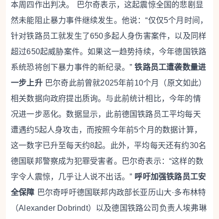
本周四作出判决。
巴尔奇表示，这起震惊全国的悲剧显
然未能阻止暴力事件继续发生。他说：“仅仅5个月时间，
针对铁路员工就发生了650多起人身伤害案件，以及同样
超过650起威胁案件。如果这一趋势持续，今年德国铁路
系统恐将创下暴力事件的新纪录。”
铁路员工遭袭数量进
一步上升
巴尔奇此前曾就2025年前10个月（原文如此）
相关数据向政府提出质询。与此前统计相比，今年的情
况进一步恶化。数据显示，此前德国铁路员工平均每天
遭遇约5起人身攻击，而按照今年前5个月的数据计算，
这一数字已升至每天约8起。此外，平均每天还有约30名
德国联邦警察成为犯罪受害者。巴尔奇表示：“这样的数
字令人震惊，几乎让人说不出话。”
呼吁加强铁路员工安
全保障
巴尔奇呼吁德国联邦内政部长亚历山大·多布林特
（Alexander Dobrindt）以及德国铁路公司负责人埃弗琳