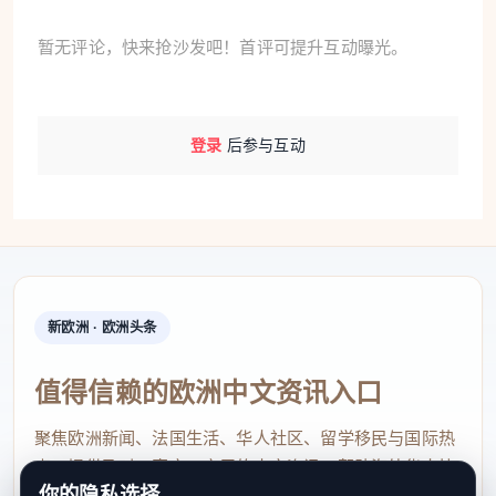
暂无评论，快来抢沙发吧！首评可提升互动曝光。
登录
后参与互动
新欧洲 · 欧洲头条
值得信赖的欧洲中文资讯入口
聚焦欧洲新闻、法国生活、华人社区、留学移民与国际热
点，提供及时、真实、实用的中文资讯，帮助海外华人快
你的隐私选择
速了解欧洲动态。