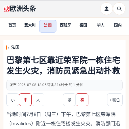
欧洲头条
首页
意大利
西班牙
德国
华人
国内
法国
法国
巴黎第七区靠近荣军院一栋住宅
发生火灾，消防员紧急出动扑救
2026-07-08 18:05
314
约 1 分钟
小
中
大
紧
松
◐
暖色
当地时间7月8日（周三）下午，巴黎第七区荣军院
（Invalides）附近一栋住宅楼发生火灾。消防部门迅