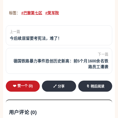
标签：
#巴黎第七区
#荣军院
上一篇
今后续居留要考宪法，难了！
下一篇
德国铁路暴力事件恐创历史新高：前5个月1600余名铁
路员工遭袭
❤️ 赞一个 (
0
)
🔗 分享
🔖 稍后阅读
用户评论 (
0
)