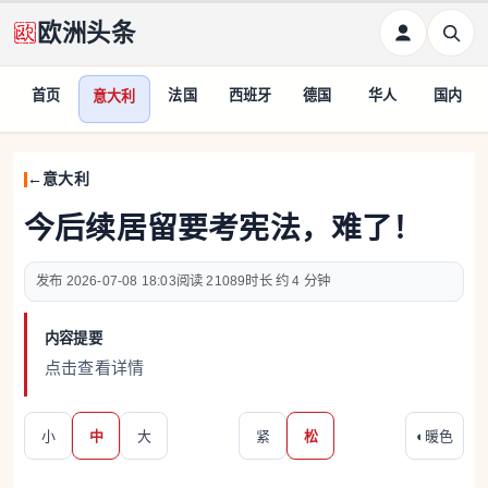
欧洲头条
首页
法国
西班牙
德国
华人
国内
意大利
意大利
今后续居留要考宪法，难了！
2026-07-08 18:03
21089
约 4 分钟
内容提要
点击查看详情
小
中
大
紧
松
◐
暖色