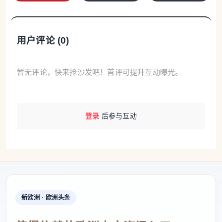
7月6日，Grosseto省Follonica海滩又发生一起悲
用户评论 (
0
)
剧：一位82岁的老人在游泳时因突发疾病溺水身
亡。当时老人为了消暑决定下水游泳，老伴因他会游
暂无评论，快来抢沙发吧！首评可提升互动曝光。
泳未加阻拦。但在游泳过程中，救生员发现情况不
对，立即展开救援，老人被救上岸后已经没了呼
吸……该地区不到十天的时间里已有4人溺水身亡，
登录
后参与互动
其中包括一名42岁男子。意大利医生提醒民众警惕
海滩晕动病引发的危险，同时呼吁人们避免快速潜
水。
高山远足 绝处逢生
新欧洲 · 欧洲头条
几天前，Marche大区一对热爱徒步旅行的夫妇前往