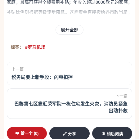
家庭，最高可获得全额费用补贴；年收入超过8000欧元的家庭，
补贴比例则根据等级逐步降低。这笔资金直接拨给各市政当局，
因此必须向市政府进行申请。
展开全部
Bergamo无证医美被查
标签：
#罗马机场
Bergamo税警日前查封一处无证经营的医美诊所。
一乌克兰女子在住家内为客人注射美容针、并进行丰
上一篇
税务局要上新手段：闪电扣押
唇和隆鼻等脸部整形手术。她通过社媒平台宣传服务
且收费低廉，因此吸引大量客户。然而，无证行医属
下一篇
于非法行为，会对顾客健康构成严重风险。警方在搜
巴黎第七区靠近荣军院一栋住宅发生火灾，消防员紧急
查中还发现大量用乌克兰语和中文标注的药品，目前
出动扑救
正在调查这些药的来源。
警报：十天4人溺水身亡
❤️ 赞一个 (
0
)
🔗 分享
🔖 稍后阅读