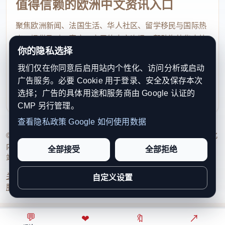
值得信赖的欧洲中文资讯入口
多洛米蒂山脉远足，由于他们没有按时返回上班，人
们开始担心他们的安危。夫妇俩于7月1日与亲友失
聚焦欧洲新闻、法国生活、华人社区、留学移民与国际热
点，提供及时、真实、实用的中文资讯，帮助海外华人快
去联系，后者报警，山地救援队着手展开搜救。今天
你的隐私选择
速了解欧洲动态。
清晨，直升机在海拔约1700米处的悬崖边小路上发
我们仅在你同意后启用站内个性化、访问分析或启动
现了这对筋疲力尽的夫妇。两人在山中迷路，加之手
contact@xinouzhou.com
广告服务。必要 Cookie 用于登录、安全及保存本次
服务支持、版权与合作：工作日优先处理站务、投稿与权
机没电，无法求救。好在搜救人员找到了他们，令两
选择；广告的具体用途和服务商由 Google 认证的
利通知
人绝处逢生。
CMP 另行管理。
查看隐私政策
Google 如何使用数据
金子冰淇淋备受争议
© 2026 新欧洲·欧洲头条. All Rights Reserved. 本网站持续优化
内容透明度、联系方式与用户权利说明，以提升品牌信任感和
全部接受
全部拒绝
站点完整度。
普利亚大区一家冰淇淋店制作的手工冰淇淋“国王权
关于我们
法律声明
编辑规范
日期归档
隐私政策
Cookie 设置
自定义设置
杖”覆盖一层可食用的24K金箔，售价高达70欧元。
服务条款
联系我们
自推出以来便因高昂的价格备受争议，店主表示他们
的金子冰淇淋所用原料独一无二，包括散养土鸡的鸡
💬
⌂
◎
❤
↗
🔖
↗
○