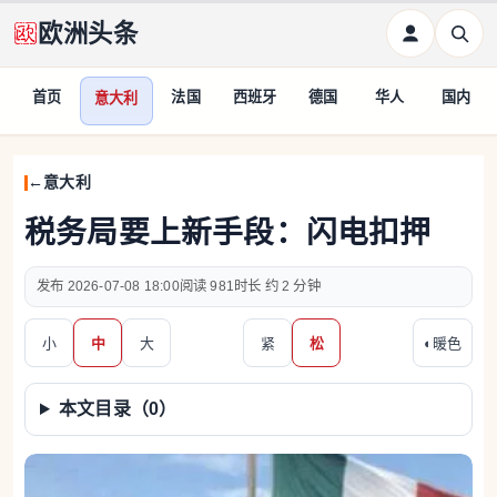
欧洲头条
首页
法国
西班牙
德国
华人
国内
意大利
意大利
税务局要上新手段：闪电扣押
2026-07-08 18:00
981
约 2 分钟
小
中
大
紧
松
◐
暖色
本文目录（
0
）