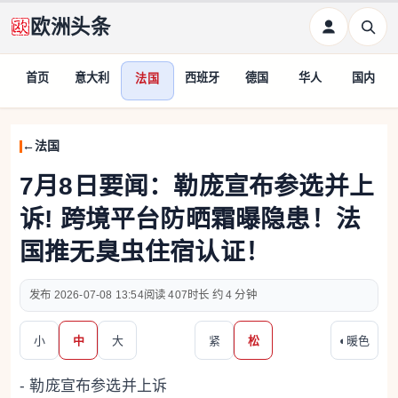
欧洲头条
首页
意大利
西班牙
德国
华人
国内
法国
法国
7月8日要闻：勒庞宣布参选并上
诉! 跨境平台防晒霜曝隐患！法
国推无臭虫住宿认证！
2026-07-08 13:54
407
约 4 分钟
小
中
大
紧
松
◐
暖色
- 勒庞宣布参选并上诉