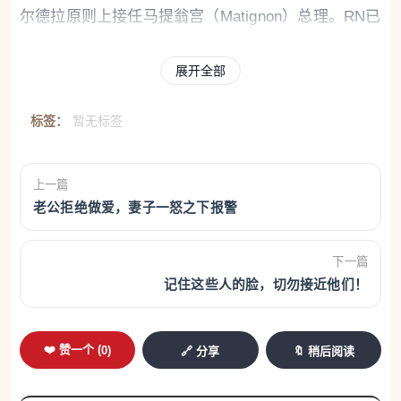
尔德拉原则上接任马提翁宫（Matignon）总理。RN已
开通竞选网站，标志选战正式打响。
展开全部
标签：
暂无标签
- 欧央行急防AI攻击
上一篇
老公拒绝做爱，妻子一怒之下报警
欧洲央行（BCE）周二要求欧洲各大银行在10月底前
提交应对人工智能（IA）相关网络威胁的紧急行动计
下一篇
划。欧洲央行（BCE）银行监管委员会主席克劳迪娅·
记住这些人的脸，切勿接近他们！
布赫（Claudia Buch）在致110家直接监管机构的信
中指出，新型人工智能（IA）模型能够识别计算机漏
❤️ 赞一个 (
0
)
🔗 分享
🔖 稍后阅读
洞并生成自动化攻击工具，这构成"威胁格局的持久转
变，而非暂时现象"。