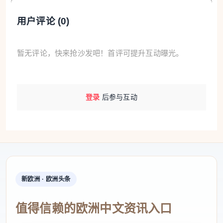
用户评论 (
0
)
美国初创企业Anthropic四月初发布新模型后，欧洲金
融系统面临的网络安全形势显著恶化。布赫（Buch）
暂无评论，快来抢沙发吧！首评可提升互动曝光。
表示，这些演变虽未引入全新风险，但大幅提升了风
险实现的速度和规模。
登录
后参与互动
欧洲央行（BCE）要求德意志银行（Deutsche
Bank）、法国巴黎银行（BNP Paribas）、桑坦德银
行（Santander）等大型机构提交详细方案，包括即
时和长期强化网络韧性的措施。欧洲系统性风险委员
会（CERS）同日警告，前沿人工智能（IA）模型目
新欧洲 · 欧洲头条
前"让恶意行为者占据优势"，使其能以更高速度、规
模和复杂度发动攻击。该机构6月已将系统性网络风
值得信赖的欧洲中文资讯入口
险评估从"高"上调至"严重"。